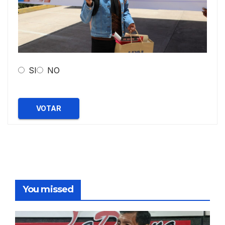
SI
NO
VOTAR
You missed