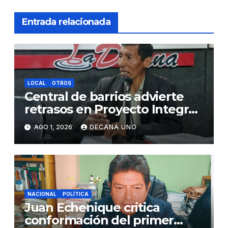
Entrada relacionada
LOCAL
OTROS
Central de barrios advierte
retrasos en Proyecto Integral
de Agua y Alcantarillado para
AGO 1, 2026
DECANA UNO
Juliaca
NACIONAL
POLÍTICA
Juan Echenique critica
conformación del primer