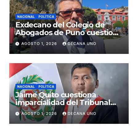
NACIONAL
POLÍTICA
Exdecano del Colegio de
Abogados de Puno cuestiona
propuestas sobre seguridad
AGOSTO 1, 2026
DECANA UNO
ciudadana
NACIONAL
POLÍTICA
Jaime Quito cuestiona
imparcialidad del Tribunal
Constitucional tras liberación
AGOSTO 1, 2026
DECANA UNO
de Ollanta Humala