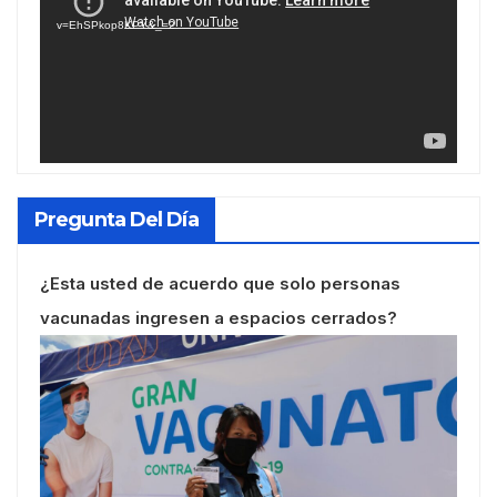
vídeo
v=EhSPkop8KPY&_=2
Pregunta Del Día
¿Esta usted de acuerdo que solo personas
vacunadas ingresen a espacios cerrados?