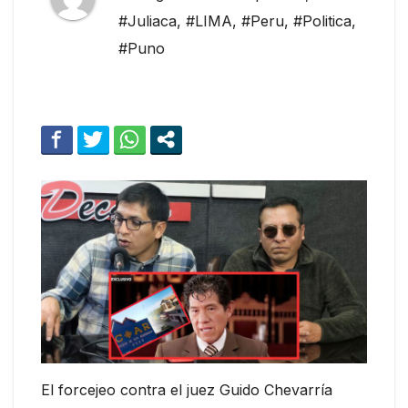
#Juliaca
,
#LIMA
,
#Peru
,
#Politica
,
#Puno
El forcejeo contra el juez Guido Chevarría