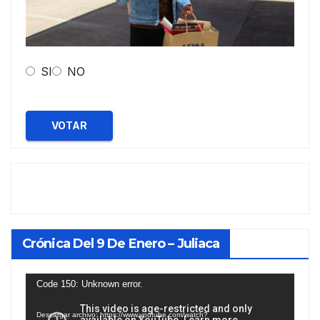
SI
NO
VOTAR
Crónica Del 9 De Enero – Juliaca
Reproductor
Code 150: Unknown error.
de
Descargar archivo: https://www.youtube.com/watch?