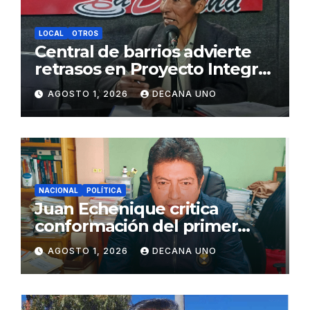
LOCAL
OTROS
Central de barrios advierte
retrasos en Proyecto Integral
de Agua y Alcantarillado para
AGOSTO 1, 2026
DECANA UNO
Juliaca
NACIONAL
POLÍTICA
Juan Echenique critica
conformación del primer
gabinete ministerial de Keiko
AGOSTO 1, 2026
DECANA UNO
Fujimori