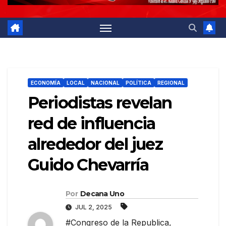
ECONOMÍA
LOCAL
NACIONAL
POLÍTICA
REGIONAL
Periodistas revelan
red de influencia
alrededor del juez
Guido Chevarría
Por
Decana Uno
JUL 2, 2025
#Congreso de la Republica
,