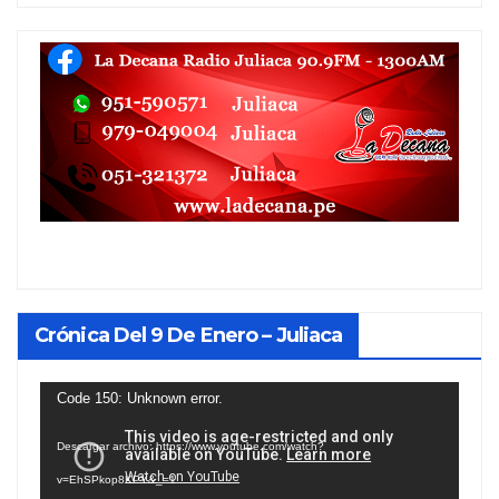
Crónica Del 9 De Enero – Juliaca
Reproductor
Code 150: Unknown error.
de
Descargar archivo: https://www.youtube.com/watch?
vídeo
v=EhSPkop8KPY&_=1