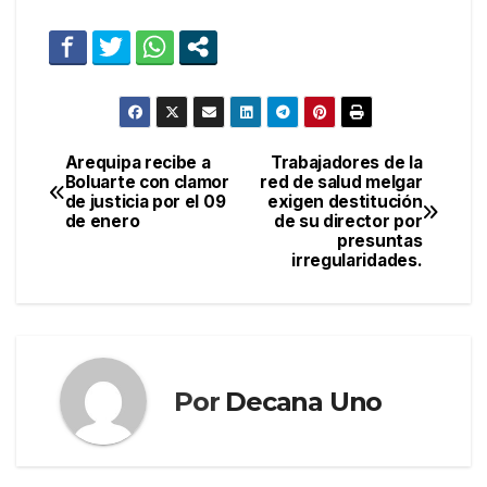
Arequipa recibe a
Trabajadores de la
Navegación
Boluarte con clamor
red de salud melgar
de justicia por el 09
exigen destitución
de
de enero
de su director por
presuntas
entradas
irregularidades.
Por
Decana Uno