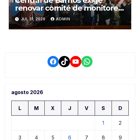
Central de Barrios exige
renovar comité de monitoreo
del PIAA por presuntos
JUL 31, 2026
ADMIN
conflictos de interés y
retrasos
Facebook
TikTok
YouTube
WhatsApp
agosto 2026
L
M
X
J
V
S
D
1
2
3
4
5
6
7
8
9