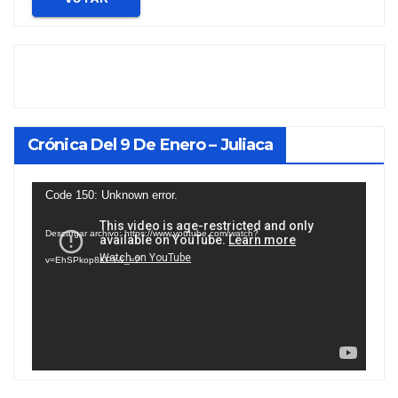
Crónica Del 9 De Enero – Juliaca
Reproductor
Code 150: Unknown error.
de
Descargar archivo: https://www.youtube.com/watch?
vídeo
v=EhSPkop8KPY&_=2