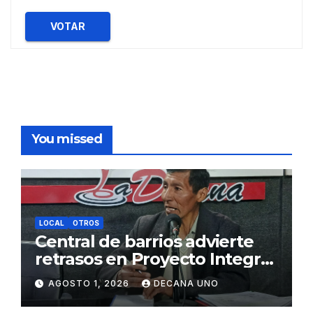
VOTAR
You missed
LOCAL
OTROS
Central de barrios advierte
retrasos en Proyecto Integral
de Agua y Alcantarillado para
AGOSTO 1, 2026
DECANA UNO
Juliaca