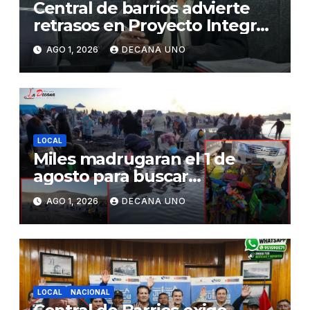
Central de barrios advierte
retrasos en Proyecto Integral
de Agua y Alcantarillado para
AGO 1, 2026
DECANA UNO
Juliaca
LOCAL
Miles madrugaran el 1 de
agosto para buscar
piedrecillas en los ríos y
AGO 1, 2026
DECANA UNO
realizar la challa por la
riqueza y la prosperidad
LOCAL
NACIONAL