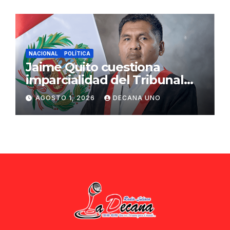
NACIONAL
POLÍTICA
Jaime Quito cuestiona
imparcialidad del Tribunal
Constitucional tras liberación
AGOSTO 1, 2026
DECANA UNO
de Ollanta Humala