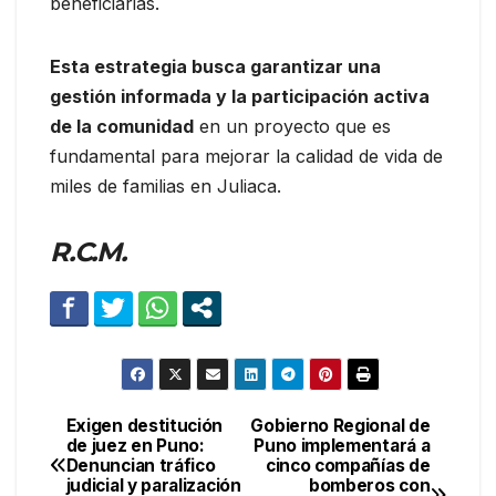
beneficiarias.
Esta estrategia busca garantizar una
gestión informada y la participación activa
de la comunidad
en un proyecto que es
fundamental para mejorar la calidad de vida de
miles de familias en Juliaca.
R.C.M.
Exigen destitución
Gobierno Regional de
Navegación
de juez en Puno:
Puno implementará a
Denuncian tráfico
cinco compañías de
de
judicial y paralización
bomberos con