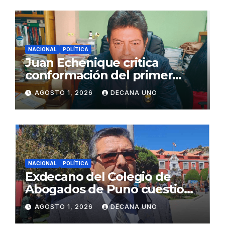
NACIONAL
POLÍTICA
Juan Echenique critica
conformación del primer
gabinete ministerial de Keiko
AGOSTO 1, 2026
DECANA UNO
Fujimori
NACIONAL
POLÍTICA
Exdecano del Colegio de
Abogados de Puno cuestiona
propuestas sobre seguridad
AGOSTO 1, 2026
DECANA UNO
ciudadana