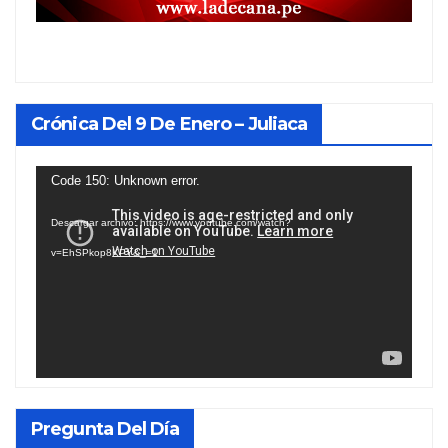
Crónica Del 9 De Enero – Juliaca
Reproductor
Code 150: Unknown error.
de
Descargar archivo: https://www.youtube.com/watch?
vídeo
v=EhSPkop8KPY&_=1
Pregunta Del Día