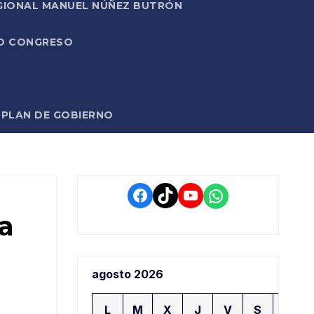
EGIONAL MANUEL NÚÑEZ BUTRÓN
VO CONGRESO
O PLAN DE GOBIERNO
Facebook
TikTok
YouTube
WhatsApp
a
agosto 2026
L
M
X
J
V
S
D