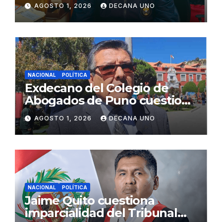
gabinete ministerial de Keiko
AGOSTO 1, 2026
DECANA UNO
Fujimori
NACIONAL
POLÍTICA
Exdecano del Colegio de
Abogados de Puno cuestiona
propuestas sobre seguridad
AGOSTO 1, 2026
DECANA UNO
ciudadana
NACIONAL
POLÍTICA
Jaime Quito cuestiona
imparcialidad del Tribunal