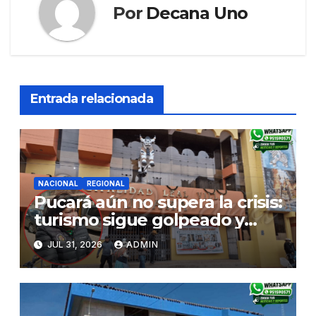
Por
Decana Uno
Entrada relacionada
NACIONAL
REGIONAL
Pucará aún no supera la crisis:
turismo sigue golpeado y
alcaldesa exige al nuevo
JUL 31, 2026
ADMIN
Gobierno fondos para obras
paralizadas