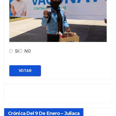
SI
NO
VOTAR
Crónica Del 9 De Enero – Juliaca