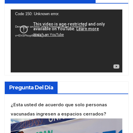
Reproductor
Code 150: Unknown error.
de
Descargar archivo: https://www.youtube.com/watch?
vídeo
v=EhSPkop8KPY&_=2
Pregunta Del Día
¿Esta usted de acuerdo que solo personas
vacunadas ingresen a espacios cerrados?