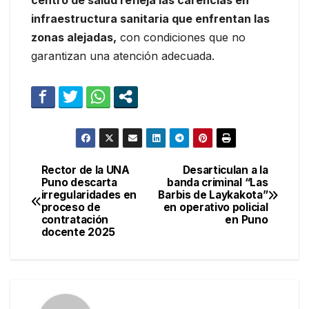
centro de salud refleja las carencias en
infraestructura sanitaria que enfrentan las
zonas alejadas,
con condiciones que no
garantizan una atención adecuada.
Rector de la UNA
Desarticulan a la
Navegación
Puno descarta
banda criminal “Las
irregularidades en
Barbis de Laykakota”
de
proceso de
en operativo policial
contratación
en Puno
entradas
docente 2025