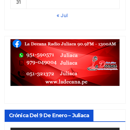
31
« Jul
Crónica Del 9 De Enero – Juliaca