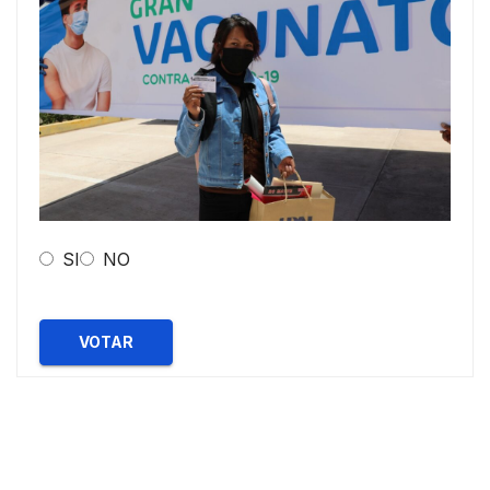
SI
NO
VOTAR