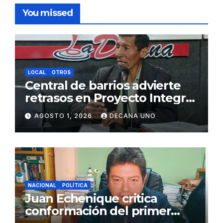
You missed
LOCAL
OTROS
Central de barrios advierte
retrasos en Proyecto Integral
de Agua y Alcantarillado para
AGOSTO 1, 2026
DECANA UNO
Juliaca
NACIONAL
POLÍTICA
Juan Echenique critica
conformación del primer