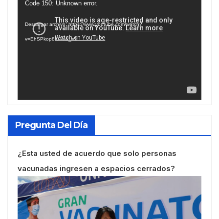
Reproductor
Code 150: Unknown error.
de
Descargar archivo: https://www.youtube.com/watch?
vídeo
v=EhSPkop8KPY&_=1
Pregunta Del Día
¿Esta usted de acuerdo que solo personas
vacunadas ingresen a espacios cerrados?