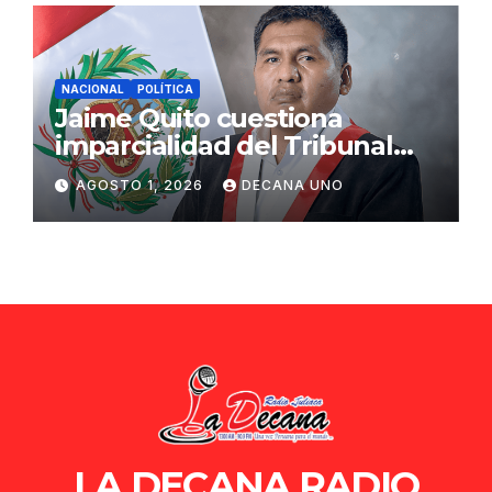
NACIONAL
POLÍTICA
Jaime Quito cuestiona
imparcialidad del Tribunal
Constitucional tras liberación
AGOSTO 1, 2026
DECANA UNO
de Ollanta Humala
LA DECANA RADIO