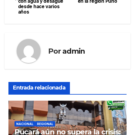
de
con agua y desagüe
en la región Puno
desde hace varios
entradas
años
Por
admin
Entrada relacionada
NACIONAL
REGIONAL
Pucará aún no supera la crisis: