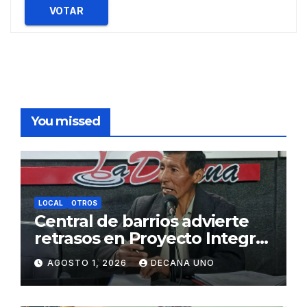
VOTAR
You missed
LOCAL
OTROS
Central de barrios advierte
retrasos en Proyecto Integral
de Agua y Alcantarillado para
AGOSTO 1, 2026
DECANA UNO
Juliaca