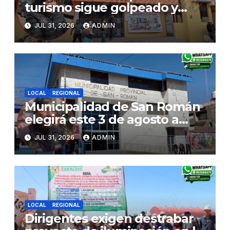
turismo sigue golpeado y
alcaldesa exige al nuevo
JUL 31, 2026
ADMIN
Gobierno fondos para obras
paralizadas
LOCAL
REGIONAL
Municipalidad de San Román
elegirá este 3 de agosto a
representantes del Comité
JUL 31, 2026
ADMIN
de Seguridad y Salud en el
Trabajo
LOCAL
REGIONAL
Dirigentes exigen destrabar