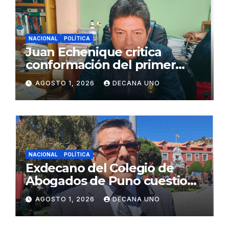
NACIONAL
POLÍTICA
Juan Echenique critica
conformación del primer
gabinete ministerial de Keiko
AGOSTO 1, 2026
DECANA UNO
Fujimori
NACIONAL
POLÍTICA
Exdecano del Colegio de
Abogados de Puno cuestiona
propuestas sobre seguridad
AGOSTO 1, 2026
DECANA UNO
ciudadana