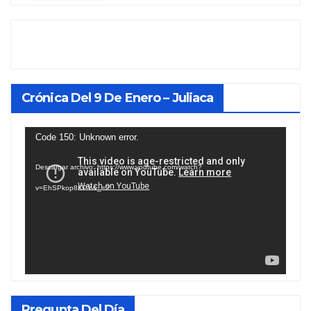
Crónica Del 9 De Enero – Juliaca
Reproductor
Code 150: Unknown error.
de
Descargar archivo: https://www.youtube.com/watch?
vídeo
v=EhSPkop8KPY&_=2
Pregunta Del Día