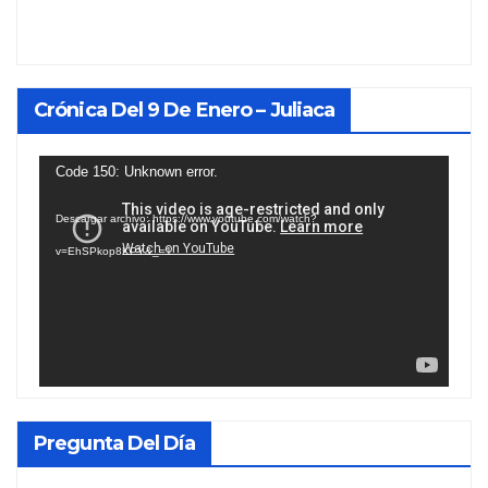
Crónica Del 9 De Enero – Juliaca
Reproductor
Code 150: Unknown error.
de
Descargar archivo: https://www.youtube.com/watch?
vídeo
v=EhSPkop8KPY&_=1
Pregunta Del Día