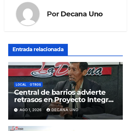
Por
Decana Uno
Entrada relacionada
LOCAL
OTROS
Central de barrios advierte
retrasos en Proyecto Integral
de Agua y Alcantarillado para
AGO 1, 2026
DECANA UNO
Juliaca