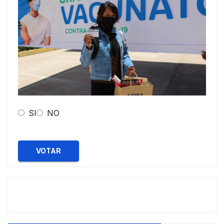
SI
NO
VOTAR