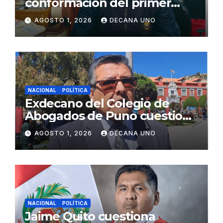
conformación del primer
gabinete ministerial de Keiko
AGOSTO 1, 2026
DECANA UNO
Fujimori
NACIONAL
POLÍTICA
Exdecano del Colegio de
Abogados de Puno cuestiona
propuestas sobre seguridad
AGOSTO 1, 2026
DECANA UNO
ciudadana
NACIONAL
POLÍTICA
Jaime Quito cuestiona