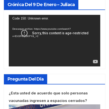
Crónica Del 9 De Enero – Juliaca
Reproductor
Code 150: Unknown error.
de
Descargar archivo: https://www.youtube.com/watch?
vídeo
v=EhSPkop8KPY&_=2
Pregunta Del Día
¿Esta usted de acuerdo que solo personas
vacunadas ingresen a espacios cerrados?