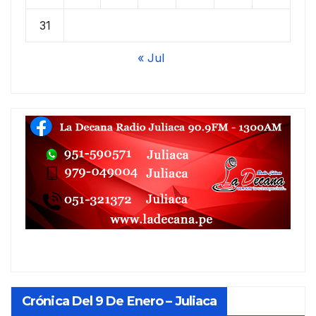
31
« Jul
Crónica Del 9 De Enero – Juliaca