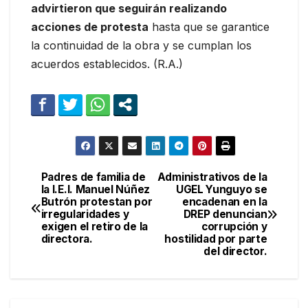
advirtieron que seguirán realizando
acciones de protesta
hasta que se garantice
la continuidad de la obra y se cumplan los
acuerdos establecidos. (R.A.)
Padres de familia de
Administrativos de la
Navegación
la I.E.I. Manuel Núñez
UGEL Yunguyo se
Butrón protestan por
encadenan en la
de
irregularidades y
DREP denuncian
exigen el retiro de la
corrupción y
entradas
directora.
hostilidad por parte
del director.