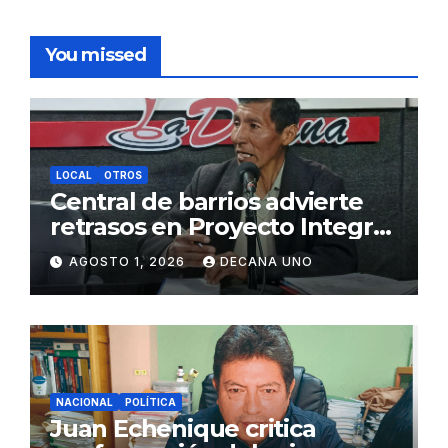
You missed
LOCAL
OTROS
Central de barrios advierte
retrasos en Proyecto Integral
de Agua y Alcantarillado para
AGOSTO 1, 2026
DECANA UNO
Juliaca
NACIONAL
POLÍTICA
Juan Echenique critica