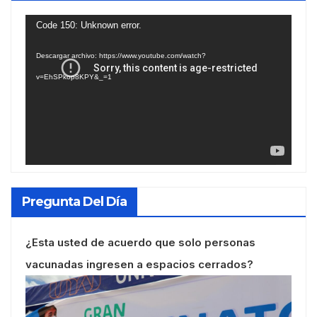
Reproductor
Code 150: Unknown error.
de
Descargar archivo: https://www.youtube.com/watch?
vídeo
v=EhSPkop8KPY&_=1
Pregunta Del Día
¿Esta usted de acuerdo que solo personas
vacunadas ingresen a espacios cerrados?