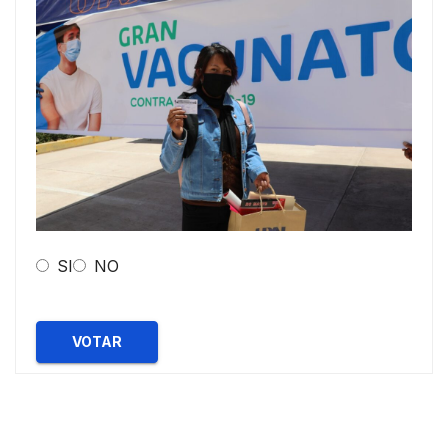
SI
NO
VOTAR