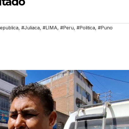
utado
epublica
,
#Juliaca
,
#LIMA
,
#Peru
,
#Politica
,
#Puno