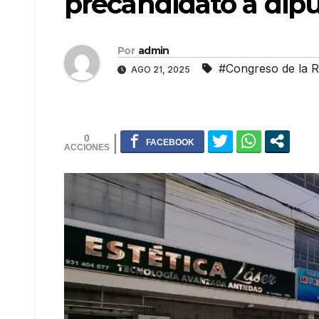
precandidato a dip
Por
admin
#Congreso de la R
AGO 21, 2025
0