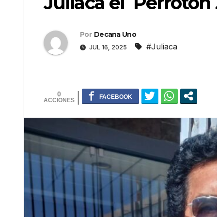
Juliaca el Perrotón
Por
Decana Uno
#Juliaca
JUL 16, 2025
0