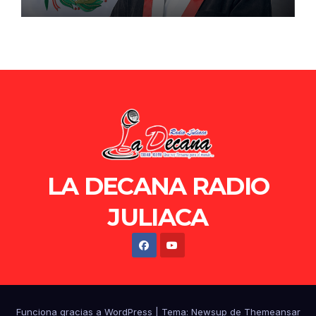
de Ollanta Humala
LA DECANA RADIO
JULIACA
Funciona gracias a WordPress
|
Tema: Newsup de
Themeansar