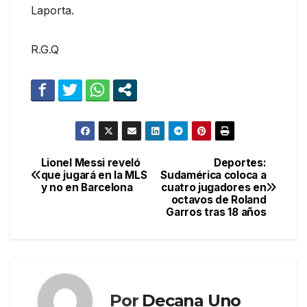
Laporta.
R.G.Q
Lionel Messi reveló
Deportes:
Navegación
que jugará en la MLS
Sudamérica coloca a
y no en Barcelona
cuatro jugadores en
de
octavos de Roland
Garros tras 18 años
entradas
Por
Decana Uno