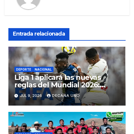
Entrada relacionada
DEPORTE
NACIONAL
Liga 1 aplicará las nuevas
reglas del Mundial 2026:
conoce todos los cambios
JUL 9, 2026
DECANA UNO
para el Torneo Clausura