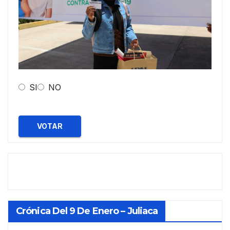
SI
NO
VOTAR
Crónica Del 9 De Enero – Juliaca