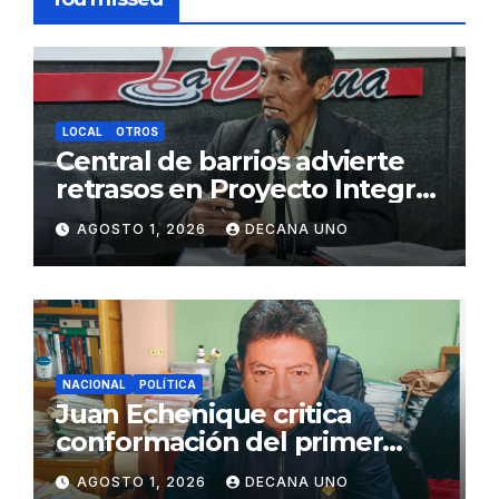
LOCAL
OTROS
Central de barrios advierte
retrasos en Proyecto Integral
de Agua y Alcantarillado para
AGOSTO 1, 2026
DECANA UNO
Juliaca
NACIONAL
POLÍTICA
Juan Echenique critica
conformación del primer
gabinete ministerial de Keiko
AGOSTO 1, 2026
DECANA UNO
Fujimori