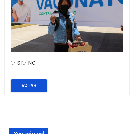
SI
NO
VOTAR
You missed