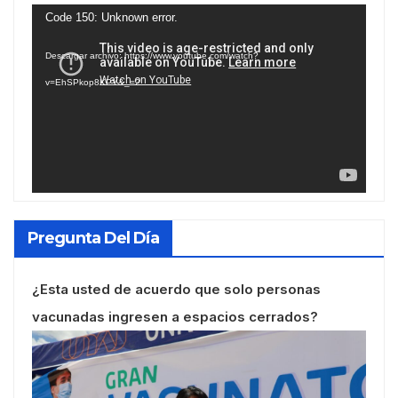
Reproductor
Code 150: Unknown error.
de
Descargar archivo: https://www.youtube.com/watch?
vídeo
v=EhSPkop8KPY&_=2
Pregunta Del Día
¿Esta usted de acuerdo que solo personas
vacunadas ingresen a espacios cerrados?