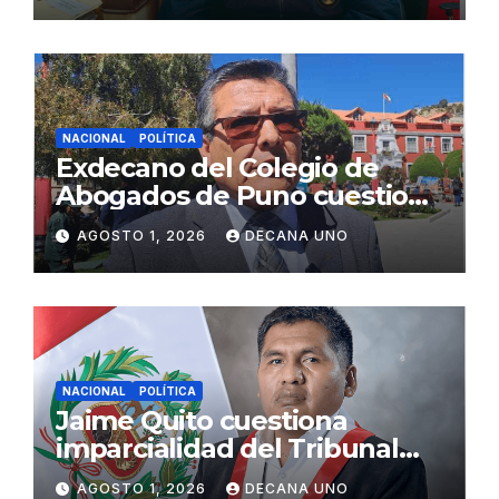
NACIONAL
POLÍTICA
Exdecano del Colegio de
Abogados de Puno cuestiona
propuestas sobre seguridad
AGOSTO 1, 2026
DECANA UNO
ciudadana
NACIONAL
POLÍTICA
Jaime Quito cuestiona
imparcialidad del Tribunal
Constitucional tras liberación
AGOSTO 1, 2026
DECANA UNO