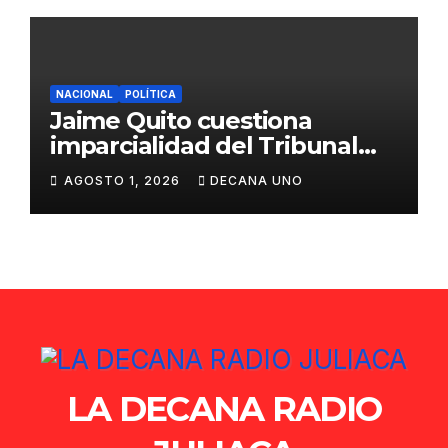
NACIONAL
POLÍTICA
Jaime Quito cuestiona
imparcialidad del Tribunal
Constitucional tras liberación
AGOSTO 1, 2026
DECANA UNO
de Ollanta Humala
LA DECANA RADIO