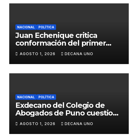
NACIONAL
POLÍTICA
Juan Echenique critica
conformación del primer
gabinete ministerial de Keiko
AGOSTO 1, 2026
DECANA UNO
Fujimori
NACIONAL
POLÍTICA
Exdecano del Colegio de
Abogados de Puno cuestiona
propuestas sobre seguridad
AGOSTO 1, 2026
DECANA UNO
ciudadana