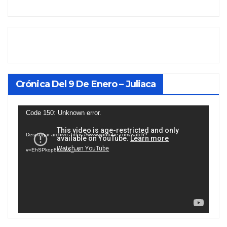
Crónica Del 9 De Enero – Juliaca
Reproductor
Code 150: Unknown error.
de
Descargar archivo: https://www.youtube.com/watch?
vídeo
v=EhSPkop8KPY&_=1