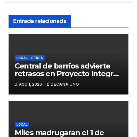
Entrada relacionada
LOCAL
OTROS
Central de barrios advierte
retrasos en Proyecto Integral
de Agua y Alcantarillado para
AGO 1, 2026
DECANA UNO
Juliaca
LOCAL
Miles madrugaran el 1 de