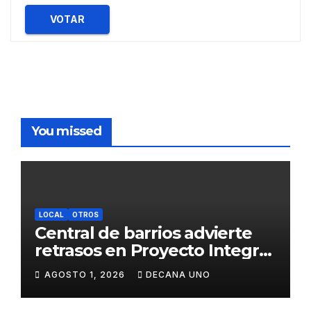
VOTAR
You missed
LOCAL
OTROS
Central de barrios advierte
retrasos en Proyecto Integral
de Agua y Alcantarillado para
AGOSTO 1, 2026
DECANA UNO
Juliaca