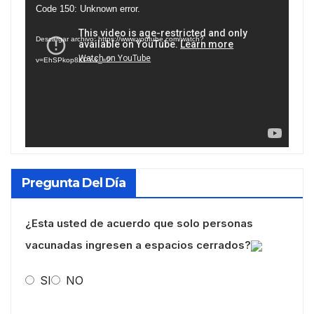
Reproductor
Code 150: Unknown error.
de
Descargar archivo: https://www.youtube.com/watch?
vídeo
v=EhSPkop8KPY&_=2
Pregunta Del Día
¿Esta usted de acuerdo que solo personas
vacunadas ingresen a espacios cerrados?
SI
NO