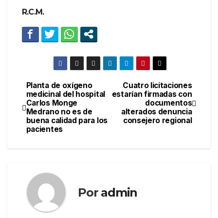
R.C.M.
Planta de oxígeno
Cuatro licitaciones
Navegación
medicinal del hospital
estarían firmadas con
Carlos Monge
documentos
de
Medrano no es de
alterados denuncia
buena calidad para los
consejero regional
entradas
pacientes
Por
admin