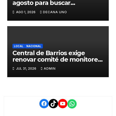
agosto para buscar
piedrecillas en los ríos y
AGO 1, 2026
DECANA UNO
realizar la challa por la
riqueza y la prosperidad
LOCAL
NACIONAL
Central de Barrios exige
renovar comité de monitoreo
del PIAA por presuntos
JUL 31, 2026
ADMIN
conflictos de interés y
retrasos
Facebook
TikTok
YouTube
WhatsApp