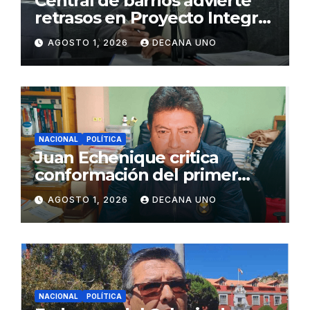
Central de barrios advierte
retrasos en Proyecto Integral
de Agua y Alcantarillado para
AGOSTO 1, 2026
DECANA UNO
Juliaca
NACIONAL
POLÍTICA
Juan Echenique critica
conformación del primer
gabinete ministerial de Keiko
AGOSTO 1, 2026
DECANA UNO
Fujimori
NACIONAL
POLÍTICA