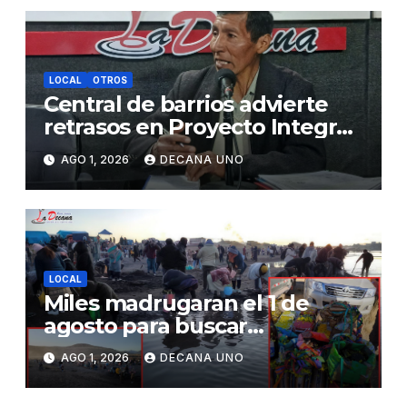
LOCAL
OTROS
Central de barrios advierte
retrasos en Proyecto Integral
de Agua y Alcantarillado para
AGO 1, 2026
DECANA UNO
Juliaca
LOCAL
Miles madrugaran el 1 de
agosto para buscar
piedrecillas en los ríos y
AGO 1, 2026
DECANA UNO
realizar la challa por la
riqueza y la prosperidad