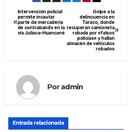
Intervención policial
Golpe a la
Navegación
permite incautar
delincuencia en
parte de mercadería
Taraco, donde
de
de contrabando en la
recuperan camioneta
vía Juliaca–Huancané
robada por «falsos
entradas
policías» y hallan
almacén de vehículos
robados
Por
admin
Entrada relacionada