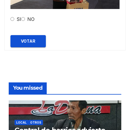
SI
NO
VOTAR
You missed
LOCAL
OTROS