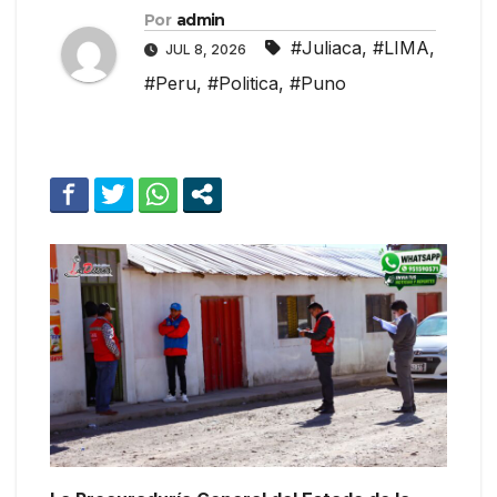
Por
admin
#Juliaca
,
#LIMA
,
JUL 8, 2026
#Peru
,
#Politica
,
#Puno