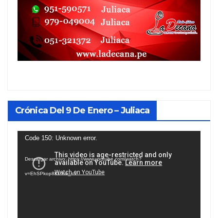
Crónica Del 9 De Enero – Juliaca
Reproductor
Code 150: Unknown error.
de
Descargar archivo: https://www.youtube.com/watch?
vídeo
v=EhSPkop8KPY&_=1