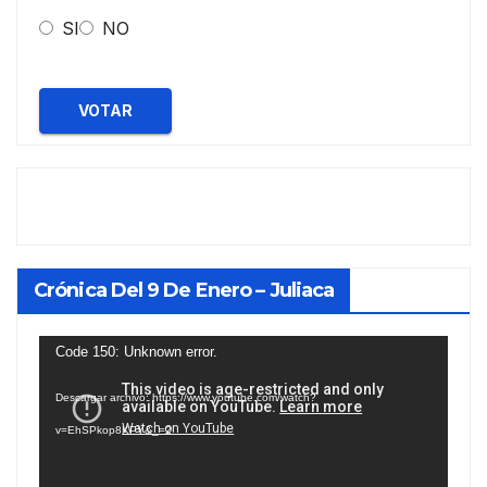
SI
NO
VOTAR
Crónica Del 9 De Enero – Juliaca
Reproductor
Code 150: Unknown error.
de
Descargar archivo: https://www.youtube.com/watch?
vídeo
v=EhSPkop8KPY&_=2