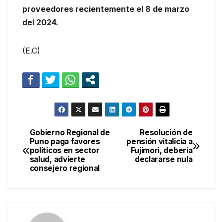
proveedores recientemente el 8 de marzo
del 2024.
(E.C)
Gobierno Regional de
Resolución de
Navegación
Puno paga favores
pensión vitalicia a
políticos en sector
Fujimori, debería
de
salud, advierte
declararse nula
consejero regional
entradas