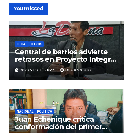
You missed
LOCAL
OTROS
Central de barrios advierte
retrasos en Proyecto Integral
de Agua y Alcantarillado para
AGOSTO 1, 2026
DECANA UNO
Juliaca
NACIONAL
POLÍTICA
Juan Echenique critica
conformación del primer