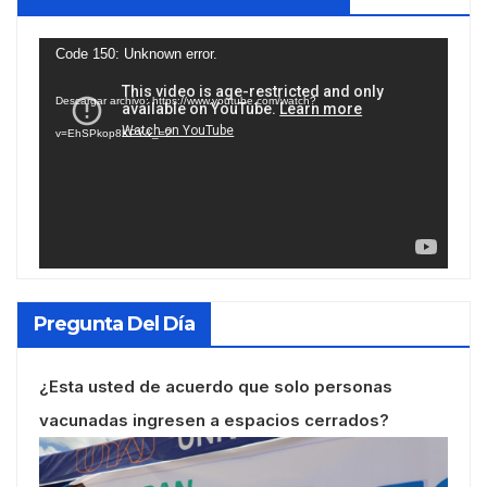
Reproductor
Code 150: Unknown error.
de
Descargar archivo: https://www.youtube.com/watch?
vídeo
v=EhSPkop8KPY&_=2
Pregunta Del Día
¿Esta usted de acuerdo que solo personas
vacunadas ingresen a espacios cerrados?