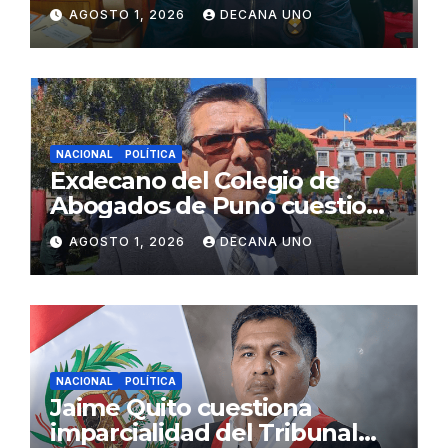
gabinete ministerial de Keiko
AGOSTO 1, 2026
DECANA UNO
Fujimori
NACIONAL
POLÍTICA
Exdecano del Colegio de
Abogados de Puno cuestiona
propuestas sobre seguridad
AGOSTO 1, 2026
DECANA UNO
ciudadana
NACIONAL
POLÍTICA
Jaime Quito cuestiona
imparcialidad del Tribunal