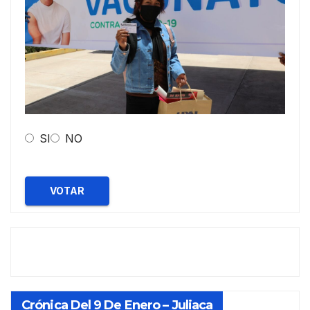
SI
NO
VOTAR
Crónica Del 9 De Enero – Juliaca