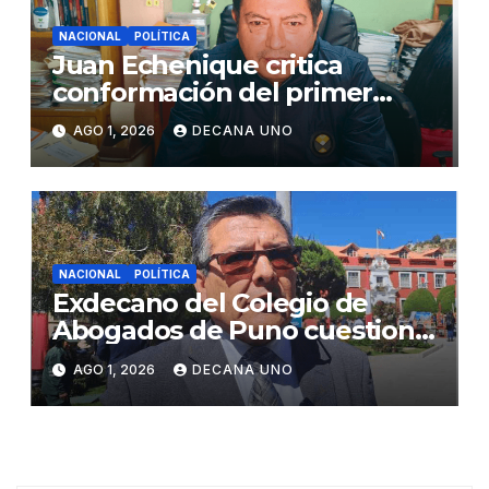
NACIONAL
POLÍTICA
Juan Echenique critica
conformación del primer
gabinete ministerial de Keiko
AGO 1, 2026
DECANA UNO
Fujimori
NACIONAL
POLÍTICA
Exdecano del Colegio de
Abogados de Puno cuestiona
propuestas sobre seguridad
AGO 1, 2026
DECANA UNO
ciudadana