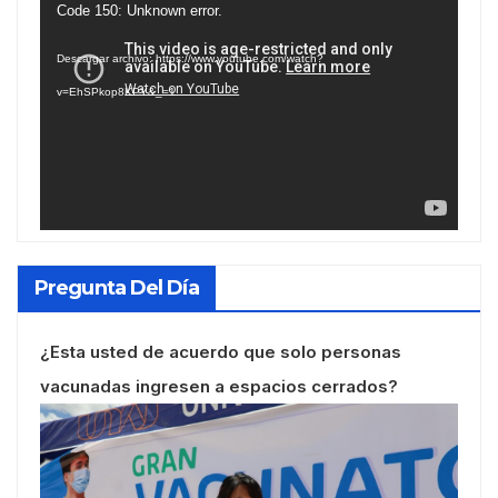
Reproductor
Code 150: Unknown error.
de
Descargar archivo: https://www.youtube.com/watch?
vídeo
v=EhSPkop8KPY&_=1
Pregunta Del Día
¿Esta usted de acuerdo que solo personas
vacunadas ingresen a espacios cerrados?