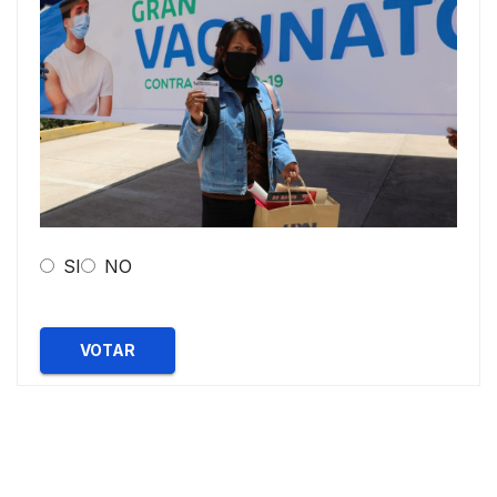
SI
NO
VOTAR