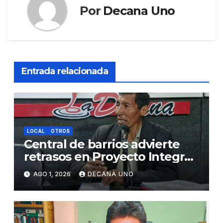
Por
Decana Uno
Entrada relacionada
LOCAL
OTROS
Central de barrios advierte
retrasos en Proyecto Integral
de Agua y Alcantarillado para
AGO 1, 2026
DECANA UNO
Juliaca