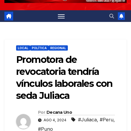
LOCAL
POLÍTICA
REGIONAL
Promotora de
revocatoria tendría
vínculos laborales con
seda Juliaca
Por
Decana Uno
#Juliaca
,
#Peru
,
AGO 4, 2024
#Puno