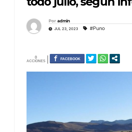
todo julio, según i
Por
admin
#Puno
JUL 23, 2023
0