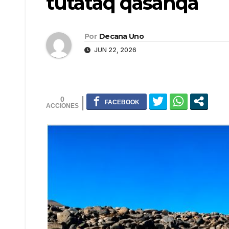
tutataq qasanqa
Por
Decana Uno
JUN 22, 2026
0