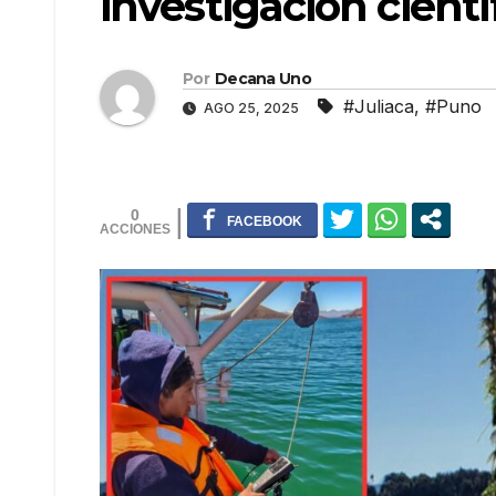
investigación científ
Por
Decana Uno
#Juliaca
,
#Puno
AGO 25, 2025
0