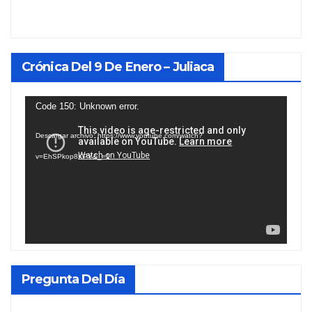
Crónica Del 9 De Enero – Juliaca
Reproductor
Code 150: Unknown error.
de
Descargar archivo: https://www.youtube.com/watch?
vídeo
v=EhSPkop8KPY&_=1
Pregunta Del Día