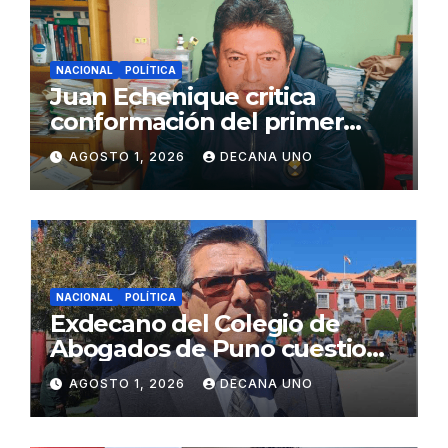
NACIONAL
POLÍTICA
Juan Echenique critica
conformación del primer
gabinete ministerial de Keiko
AGOSTO 1, 2026
DECANA UNO
Fujimori
NACIONAL
POLÍTICA
Exdecano del Colegio de
Abogados de Puno cuestiona
propuestas sobre seguridad
AGOSTO 1, 2026
DECANA UNO
ciudadana