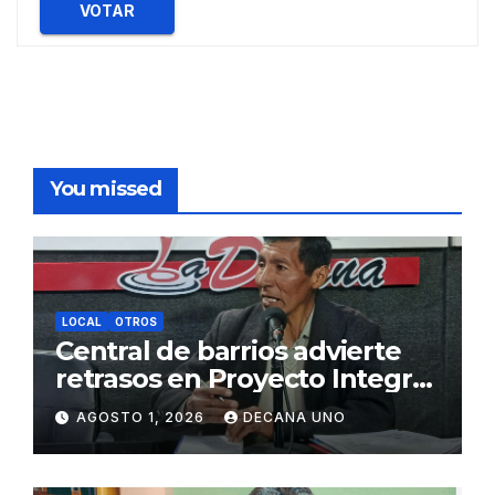
VOTAR
You missed
LOCAL
OTROS
Central de barrios advierte
retrasos en Proyecto Integral
de Agua y Alcantarillado para
AGOSTO 1, 2026
DECANA UNO
Juliaca