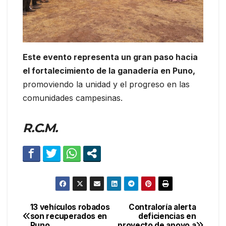
Este evento representa un gran paso hacia
el fortalecimiento de la ganadería en Puno,
promoviendo la unidad y el progreso en las
comunidades campesinas.
R.C.M.
13 vehículos robados
Contraloría alerta
Navegación
son recuperados en
deficiencias en
Puno
proyecto de apoyo a