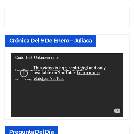
Crónica Del 9 De Enero – Juliaca
Reproductor
Code 150: Unknown error.
de
Descargar archivo: https://www.youtube.com/watch?
vídeo
v=EhSPkop8KPY&_=2
Pregunta Del Día