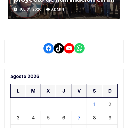
salida a Puno y alertan por
JUL 31, 2026
ADMIN
demora que pone en riesgo a
conductores
Facebook
TikTok
YouTube
WhatsApp
agosto 2026
L
M
X
J
V
S
D
1
2
3
4
5
6
7
8
9