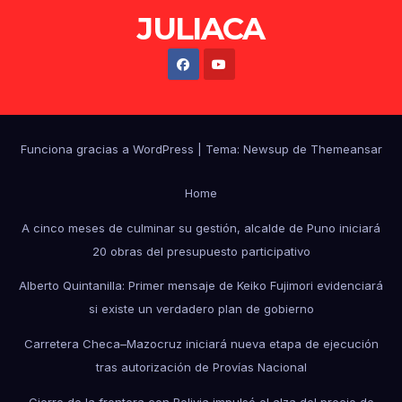
JULIACA
Funciona gracias a WordPress
|
Tema: Newsup de
Themeansar
Home
A cinco meses de culminar su gestión, alcalde de Puno iniciará
20 obras del presupuesto participativo
Alberto Quintanilla: Primer mensaje de Keiko Fujimori evidenciará
si existe un verdadero plan de gobierno
Carretera Checa–Mazocruz iniciará nueva etapa de ejecución
tras autorización de Provías Nacional
Cierre de la frontera con Bolivia impulsó el alza del precio de