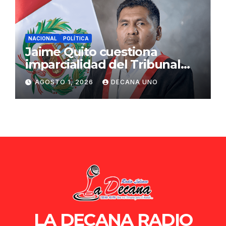
NACIONAL
POLÍTICA
Jaime Quito cuestiona
imparcialidad del Tribunal
Constitucional tras liberación
AGOSTO 1, 2026
DECANA UNO
de Ollanta Humala
LA DECANA RADIO