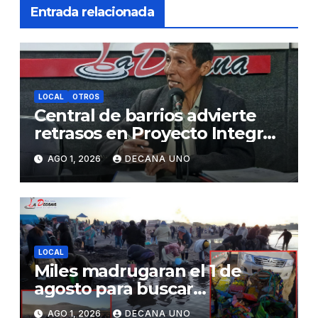
Entrada relacionada
LOCAL
OTROS
Central de barrios advierte
retrasos en Proyecto Integral
de Agua y Alcantarillado para
AGO 1, 2026
DECANA UNO
Juliaca
LOCAL
Miles madrugaran el 1 de
agosto para buscar
piedrecillas en los ríos y
AGO 1, 2026
DECANA UNO