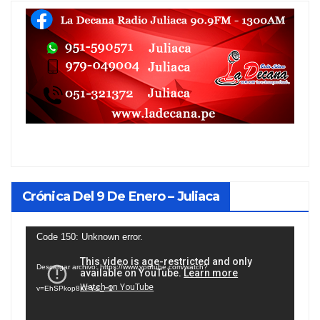
Crónica Del 9 De Enero – Juliaca
Reproductor
Code 150: Unknown error.
de
Descargar archivo: https://www.youtube.com/watch?
vídeo
v=EhSPkop8KPY&_=1