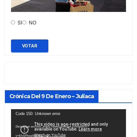
SI
NO
VOTAR
Crónica Del 9 De Enero – Juliaca
Reproductor
Code 150: Unknown error.
de
Descargar archivo: https://www.youtube.com/watch?
vídeo
v=EhSPkop8KPY&_=2