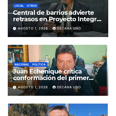
LOCAL
OTROS
Central de barrios advierte
retrasos en Proyecto Integral
de Agua y Alcantarillado para
AGOSTO 1, 2026
DECANA UNO
Juliaca
NACIONAL
POLÍTICA
Juan Echenique critica
conformación del primer
gabinete ministerial de Keiko
AGOSTO 1, 2026
DECANA UNO
Fujimori