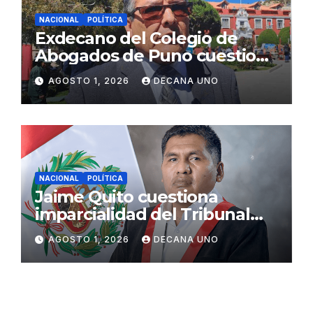
NACIONAL
POLÍTICA
Exdecano del Colegio de
Abogados de Puno cuestiona
propuestas sobre seguridad
AGOSTO 1, 2026
DECANA UNO
ciudadana
NACIONAL
POLÍTICA
Jaime Quito cuestiona
imparcialidad del Tribunal
Constitucional tras liberación
AGOSTO 1, 2026
DECANA UNO
de Ollanta Humala