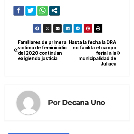
Familiares de primera
Hasta la fecha la DRA
Navegación
víctima de feminicidio
no facilita el campo
del 2020 continúan
ferial a la
de
exigiendo justicia
municipalidad de
Juliaca
entradas
Por
Decana Uno