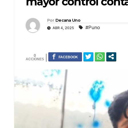
mayor control conta
Por
Decana Uno
#Puno
ABR 4, 2025
0