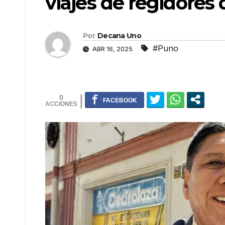
viajes de regidores 
Por
Decana Uno
#Puno
ABR 16, 2025
0