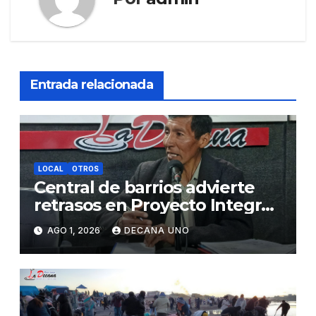
Entrada relacionada
LOCAL
OTROS
Central de barrios advierte
retrasos en Proyecto Integral
de Agua y Alcantarillado para
AGO 1, 2026
DECANA UNO
Juliaca