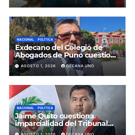
Fujimori
NACIONAL
POLÍTICA
Exdecano del Colegio de
Abogados de Puno cuestiona
propuestas sobre seguridad
AGOSTO 1, 2026
DECANA UNO
ciudadana
NACIONAL
POLÍTICA
Jaime Quito cuestiona
imparcialidad del Tribunal
Constitucional tras liberación
AGOSTO 1, 2026
DECANA UNO