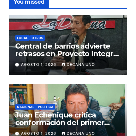
You missed
LOCAL
OTROS
Central de barrios advierte
retrasos en Proyecto Integral
de Agua y Alcantarillado para
AGOSTO 1, 2026
DECANA UNO
Juliaca
NACIONAL
POLÍTICA
Juan Echenique critica
conformación del primer
gabinete ministerial de Keiko
AGOSTO 1, 2026
DECANA UNO