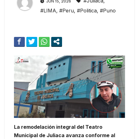
#Juliaca
,
JUN 15, 2026
#LIMA
,
#Peru
,
#Politica
,
#Puno
La remodelación integral del Teatro
Municipal de Juliaca avanza conforme al