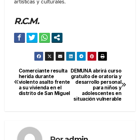
artísticas y culturales.
R.C.M.
Comerciante resulta
DEMUNA abrirá curso
Navegación
herida durante
gratuito de oratoria y
violento asalto frente
desarrollo personal
de
a su vivienda en el
para niños y
distrito de San Miguel
adolescentes en
entradas
situación vulnerable
Por
admin