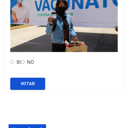
SI
NO
VOTAR