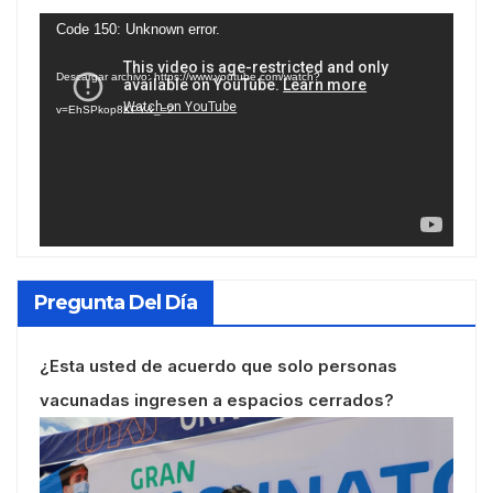
Reproductor
Code 150: Unknown error.
de
Descargar archivo: https://www.youtube.com/watch?
vídeo
v=EhSPkop8KPY&_=2
Pregunta Del Día
¿Esta usted de acuerdo que solo personas
vacunadas ingresen a espacios cerrados?