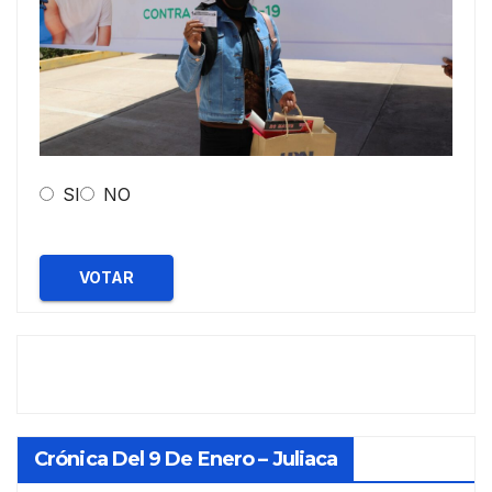
SI
NO
VOTAR
Crónica Del 9 De Enero – Juliaca