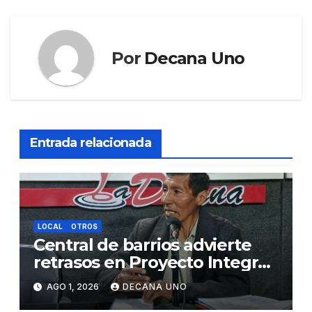
Por
Decana Uno
Entrada relacionada
LOCAL
OTROS
Central de barrios advierte
retrasos en Proyecto Integral
de Agua y Alcantarillado para
AGO 1, 2026
DECANA UNO
Juliaca