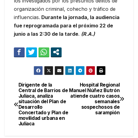
los investigados por los presuntos delitos de
organización criminal, cohecho y tráfico de
influencias.
Durante la jornada, la audiencia
fue reprogramada para el próximo 22 de
junio a las 2:30 de la tarde
.
(R.A.)
Dirigente de la
Hospital Regional
Navegación
Central de Barrios de
Manuel Núñez Butrón
Juliaca, analiza
atiende cuatro casos
de
situación del Plan de
semanales
Desarrollo
sospechosos de
entradas
Concertado y Plan de
sarampión
movilidad urbana en
Juliaca