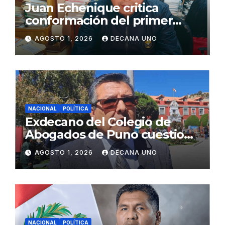
Juan Echenique critica
conformación del primer
gabinete ministerial de Keiko
AGOSTO 1, 2026
DECANA UNO
Fujimori
NACIONAL
POLÍTICA
Exdecano del Colegio de
Abogados de Puno cuestiona
propuestas sobre seguridad
AGOSTO 1, 2026
DECANA UNO
ciudadana
NACIONAL
POLÍTICA