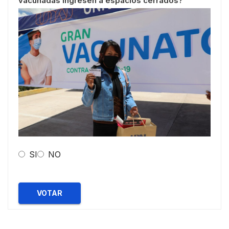
vacunadas ingresen a espacios cerrados?
SI
NO
VOTAR