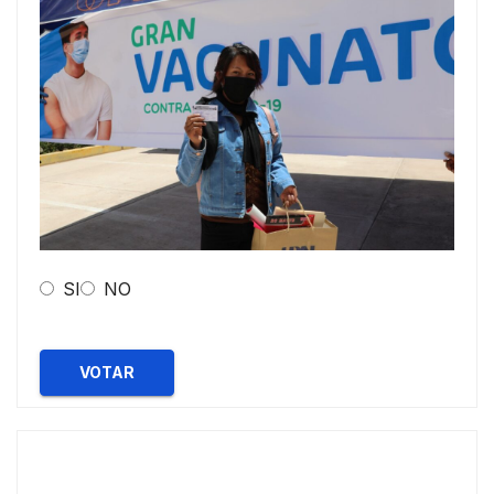
SI
NO
VOTAR