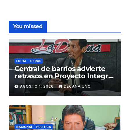
You missed
LOCAL
OTROS
Central de barrios advierte
retrasos en Proyecto Integral
de Agua y Alcantarillado para
AGOSTO 1, 2026
DECANA UNO
Juliaca
NACIONAL
POLÍTICA