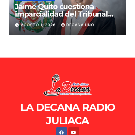
Jaime Quito cuestiona
imparcialidad del Tribunal
Constitucional tras liberación
AGOSTO 1, 2026
DECANA UNO
de Ollanta Humala
LA DECANA RADIO
JULIACA