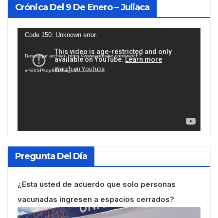
Crónica Del 9 De Enero – Juliaca
Reproductor
Code 150: Unknown error.
de
Descargar archivo: https://www.youtube.com/watch?
vídeo
v=EhSPkop8KPY&_=1
Pregunta Del Día
¿Esta usted de acuerdo que solo personas
vacunadas ingresen a espacios cerrados?