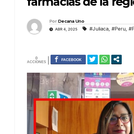
farmacias de la reg
Por
Decana Uno
#Juliaca
,
#Peru
,
#
ABR 4, 2025
0