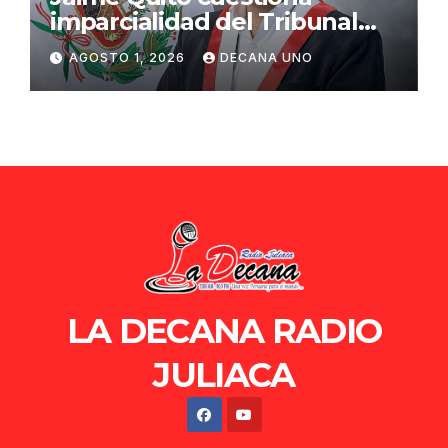
imparcialidad del Tribunal
Constitucional tras liberación
AGOSTO 1, 2026
DECANA UNO
de Ollanta Humala
LA DECANA RADIO
JULIACA