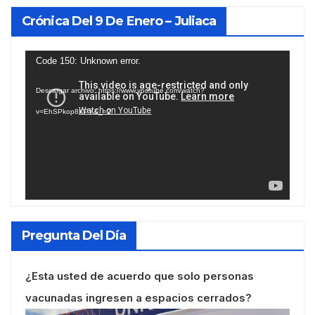
Crónica Del 9 De Enero – Juliaca
Reproductor
Code 150: Unknown error.
de
Descargar archivo: https://www.youtube.com/watch?
vídeo
v=EhSPkop8KPY&_=2
Pregunta Del Día
¿Esta usted de acuerdo que solo personas
vacunadas ingresen a espacios cerrados?