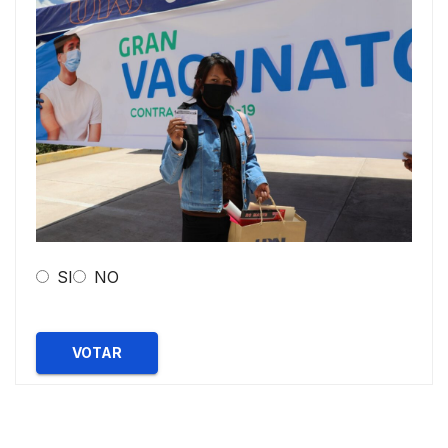
SI
NO
VOTAR