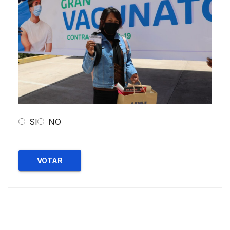
SI
NO
VOTAR