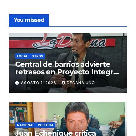
You missed
LOCAL
OTROS
Central de barrios advierte
retrasos en Proyecto Integral
de Agua y Alcantarillado para
AGOSTO 1, 2026
DECANA UNO
Juliaca
NACIONAL
POLÍTICA
Juan Echenique critica