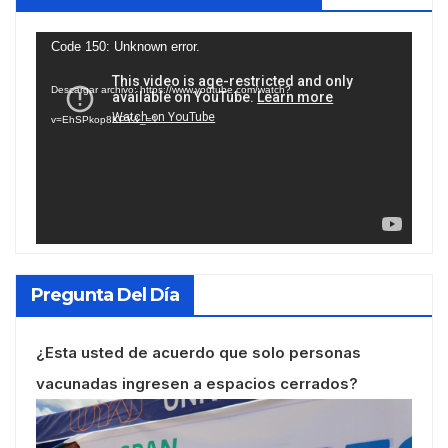
Reproductor
Code 150: Unknown error.
de
Descargar archivo: https://www.youtube.com/watch?
vídeo
v=EhSPkop8KPY&_=1
Pregunta Del Día
¿Esta usted de acuerdo que solo personas
vacunadas ingresen a espacios cerrados?