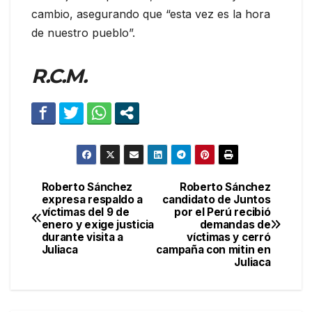
cambio, asegurando que “esta vez es la hora
de nuestro pueblo”.
R.C.M.
Roberto Sánchez
Roberto Sánchez
Navegación
expresa respaldo a
candidato de Juntos
víctimas del 9 de
por el Perú recibió
de
enero y exige justicia
demandas de
durante visita a
víctimas y cerró
entradas
Juliaca
campaña con mitin en
Juliaca