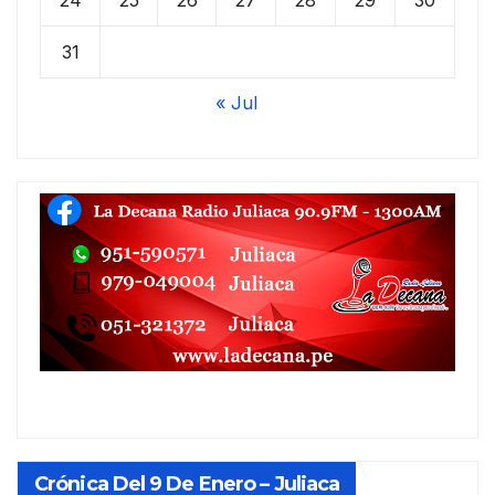
31
« Jul
Crónica Del 9 De Enero – Juliaca