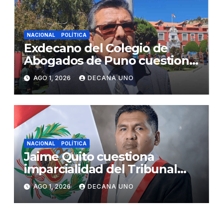
NACIONAL
POLÍTICA
Exdecano del Colegio de
Abogados de Puno cuestiona
propuestas sobre seguridad
AGO 1, 2026
DECANA UNO
ciudadana
NACIONAL
POLÍTICA
Jaime Quito cuestiona
imparcialidad del Tribunal
Constitucional tras liberación
AGO 1, 2026
DECANA UNO
de Ollanta Humala