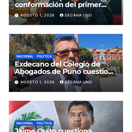
conformación del primer
gabinete ministerial de Keiko
AGOSTO 1, 2026
DECANA UNO
Fujimori
NACIONAL
POLÍTICA
Exdecano del Colegio de
Abogados de Puno cuestiona
propuestas sobre seguridad
AGOSTO 1, 2026
DECANA UNO
ciudadana
NACIONAL
POLÍTICA
Jaime Quito cuestiona