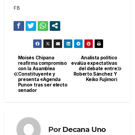
FB
Moisés Chipana
Analista político
Navegación
reafirma compromiso
evalúa expectativas
con la Asamblea
del debate entre
de
Constituyente y
Roberto Sánchez Y
presenta «Agenda
Keiko Fujimori
entradas
Puno» tras ser electo
senador
Por
Decana Uno