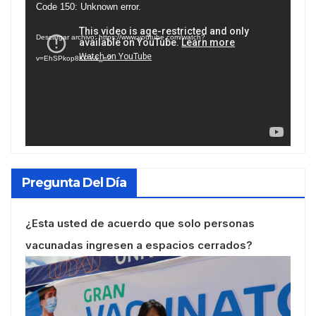
Reproductor
Code 150: Unknown error.
de
Descargar archivo: https://www.youtube.com/watch?
vídeo
v=EhSPkop8KPY&_=2
Pregunta Del Día
¿Esta usted de acuerdo que solo personas
vacunadas ingresen a espacios cerrados?