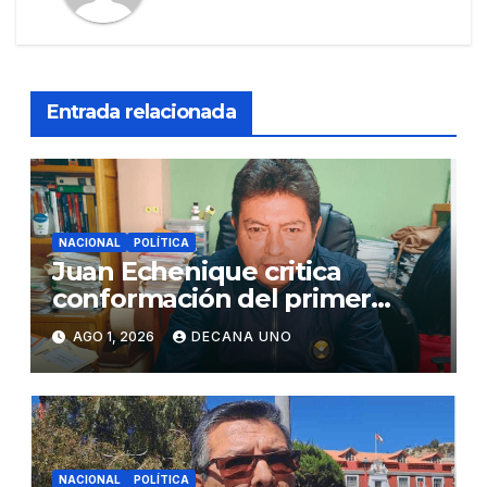
Entrada relacionada
NACIONAL
POLÍTICA
Juan Echenique critica
conformación del primer
gabinete ministerial de Keiko
AGO 1, 2026
DECANA UNO
Fujimori
NACIONAL
POLÍTICA