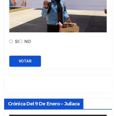
SI
NO
VOTAR
Crónica Del 9 De Enero – Juliaca