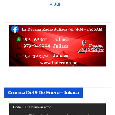
« Jul
Crónica Del 9 De Enero – Juliaca
Reproductor
Code 150: Unknown error.
de