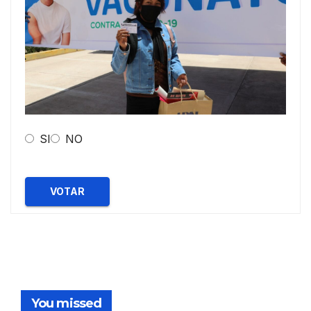
SI
NO
VOTAR
You missed