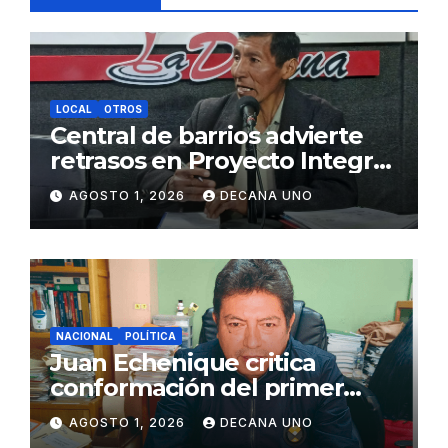
LOCAL
OTROS
Central de barrios advierte
retrasos en Proyecto Integral
de Agua y Alcantarillado para
AGOSTO 1, 2026
DECANA UNO
Juliaca
NACIONAL
POLÍTICA
Juan Echenique critica
conformación del primer
gabinete ministerial de Keiko
AGOSTO 1, 2026
DECANA UNO
Fujimori