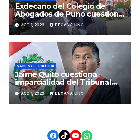
Exdecano del Colegio de
Abogados de Puno cuestiona
propuestas sobre seguridad
AGO 1, 2026
DECANA UNO
ciudadana
NACIONAL
POLÍTICA
Jaime Quito cuestiona
imparcialidad del Tribunal
Constitucional tras liberación
AGO 1, 2026
DECANA UNO
de Ollanta Humala
Facebook
TikTok
YouTube
WhatsApp