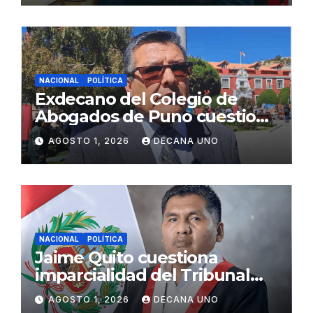
NACIONAL
POLÍTICA
Exdecano del Colegio de
Abogados de Puno cuestiona
propuestas sobre seguridad
AGOSTO 1, 2026
DECANA UNO
ciudadana
NACIONAL
POLÍTICA
Jaime Quito cuestiona
imparcialidad del Tribunal
Constitucional tras liberación
AGOSTO 1, 2026
DECANA UNO
de Ollanta Humala