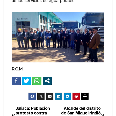
de los servicios de agua potable.
R.C.M.
Juliaca: Población
Alcalde del distrito
Navegación
protesto contra
de San Miguel rindió