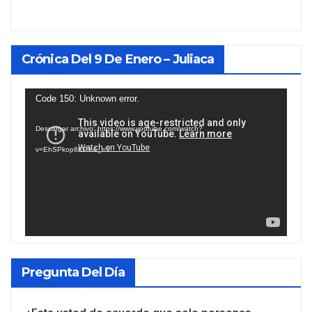
Crónica Del 9 De Enero – Juliaca
Reproductor
Code 150: Unknown error.
de
Descargar archivo: https://www.youtube.com/watch?
vídeo
v=EhSPkop8KPY&_=1
Pregunta Del Día