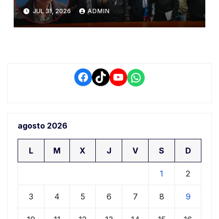
del PIAA por presuntos
JUL 31, 2026
ADMIN
conflictos de interés y
retrasos
Facebook
TikTok
YouTube
WhatsApp
agosto 2026
L
M
X
J
V
S
D
1
2
3
4
5
6
7
8
9