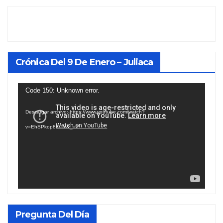
Crónica Del 9 De Enero – Juliaca
Reproductor
Code 150: Unknown error.
de
Descargar archivo: https://www.youtube.com/watch?
vídeo
v=EhSPkop8KPY&_=2
Pregunta Del Día