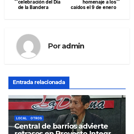
celebración del Día
homenaje a los
de
de la Bandera
caídos el 9 de enero
entradas
Por
admin
Entrada relacionada
LOCAL
OTROS
Central de barrios advierte
retrasos en Proyecto Integral