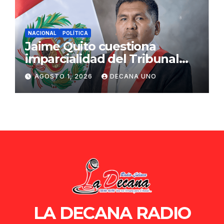
NACIONAL
POLÍTICA
Jaime Quito cuestiona
imparcialidad del Tribunal
Constitucional tras liberación
AGOSTO 1, 2026
DECANA UNO
de Ollanta Humala
LA DECANA RADIO