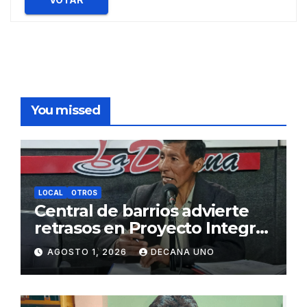
You missed
LOCAL
OTROS
Central de barrios advierte
retrasos en Proyecto Integral
de Agua y Alcantarillado para
AGOSTO 1, 2026
DECANA UNO
Juliaca