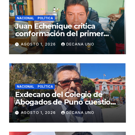
NACIONAL
POLÍTICA
Juan Echenique critica
conformación del primer
gabinete ministerial de Keiko
AGOSTO 1, 2026
DECANA UNO
Fujimori
NACIONAL
POLÍTICA
Exdecano del Colegio de
Abogados de Puno cuestiona
propuestas sobre seguridad
AGOSTO 1, 2026
DECANA UNO
ciudadana