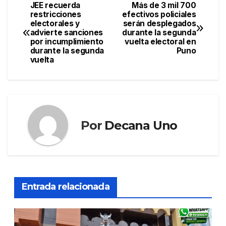
JEE recuerda
Más de 3 mil 700
Navegación
restricciones
efectivos policiales
electorales y
serán desplegados
de
advierte sanciones
durante la segunda
por incumplimiento
vuelta electoral en
entradas
durante la segunda
Puno
vuelta
Por
Decana Uno
Entrada relacionada