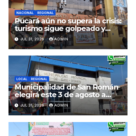
NACIONAL
REGIONAL
Pucará aún no supera la crisis:
turismo sigue golpeado y
alcaldesa exige al nuevo
JUL 31, 2026
ADMIN
Gobierno fondos para obras
paralizadas
LOCAL
REGIONAL
Municipalidad de San Román
elegirá este 3 de agosto a
representantes del Comité
JUL 31, 2026
ADMIN
de Seguridad y Salud en el
Trabajo