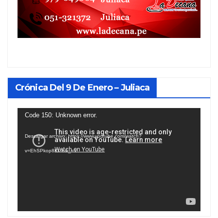
Crónica Del 9 De Enero – Juliaca
Reproductor
Code 150: Unknown error.
de
Descargar archivo: https://www.youtube.com/watch?
vídeo
v=EhSPkop8KPY&_=1