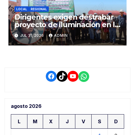
LOCAL
REGIONAL
Dirigentes exigen destrabar
proyecto de iluminación en la
salida a Puno y alertan por
JUL 31, 2026
ADMIN
demora que pone en riesgo a
conductores
Facebook
TikTok
YouTube
WhatsApp
agosto 2026
L
M
X
J
V
S
D