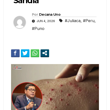
Sandia
Por
Decana Uno
#Juliaca
,
#Peru
,
JUN 4, 2026
#Puno