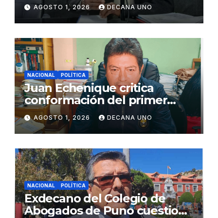
de Agua y Alcantarillado para
AGOSTO 1, 2026
DECANA UNO
Juliaca
NACIONAL
POLÍTICA
Juan Echenique critica
conformación del primer
gabinete ministerial de Keiko
AGOSTO 1, 2026
DECANA UNO
Fujimori
NACIONAL
POLÍTICA
Exdecano del Colegio de
Abogados de Puno cuestiona