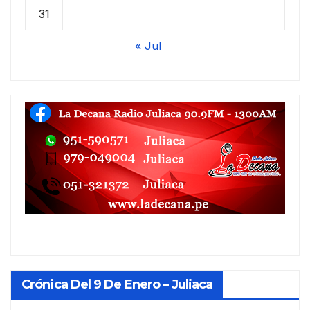
31
« Jul
Crónica Del 9 De Enero – Juliaca