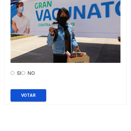
SI
NO
VOTAR