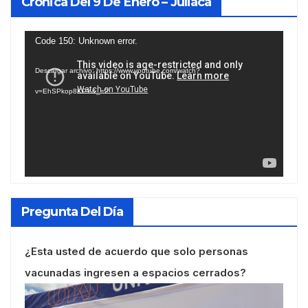
Crónica Del 9 De Enero – Juliaca
Reproductor
Code 150: Unknown error.
de
Descargar archivo: https://www.youtube.com/watch?
vídeo
v=EhSPkop8KPY&_=2
Pregunta Del Día
¿Esta usted de acuerdo que solo personas
vacunadas ingresen a espacios cerrados?