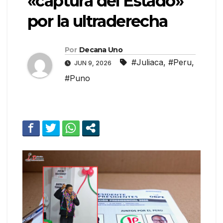
«captura del Estado»
por la ultraderecha
Por
Decana Uno
#Juliaca
,
#Peru
,
JUN 9, 2026
#Puno