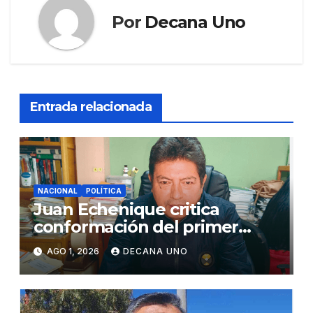
Por
Decana Uno
Entrada relacionada
NACIONAL
POLÍTICA
Juan Echenique critica
conformación del primer
gabinete ministerial de Keiko
AGO 1, 2026
DECANA UNO
Fujimori