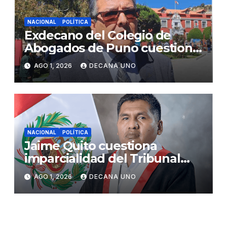
NACIONAL
POLÍTICA
Exdecano del Colegio de
Abogados de Puno cuestiona
propuestas sobre seguridad
AGO 1, 2026
DECANA UNO
ciudadana
NACIONAL
POLÍTICA
Jaime Quito cuestiona
imparcialidad del Tribunal
Constitucional tras liberación
AGO 1, 2026
DECANA UNO
de Ollanta Humala