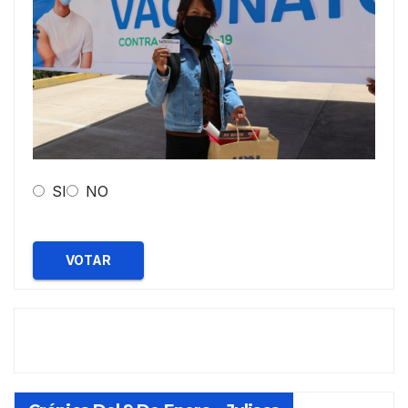
SI
NO
VOTAR