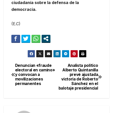
ciudadanía sobre la defensa de la
democracia.
(E.C)
Denuncian «fraude
Analista político
Navegación
electoral en camino»
Alberto Quintanilla
y convocan a
prevé ajustada
de
movilizaciones
victoria de Roberto
permanentes
Sánchez en el
entradas
balotaje presidencial