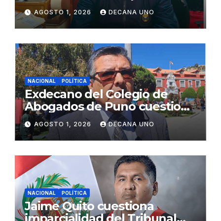
gabinete ministerial de Keiko
AGOSTO 1, 2026
DECANA UNO
Fujimori
NACIONAL
POLÍTICA
Exdecano del Colegio de
Abogados de Puno cuestiona
propuestas sobre seguridad
AGOSTO 1, 2026
DECANA UNO
ciudadana
NACIONAL
POLÍTICA
Jaime Quito cuestiona
imparcialidad del Tribunal