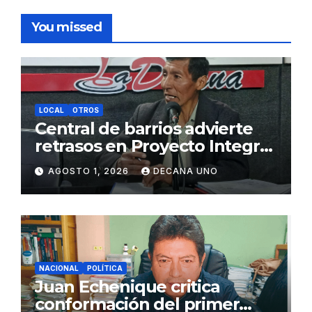
You missed
LOCAL
OTROS
Central de barrios advierte
retrasos en Proyecto Integral
de Agua y Alcantarillado para
AGOSTO 1, 2026
DECANA UNO
Juliaca
NACIONAL
POLÍTICA
Juan Echenique critica
conformación del primer