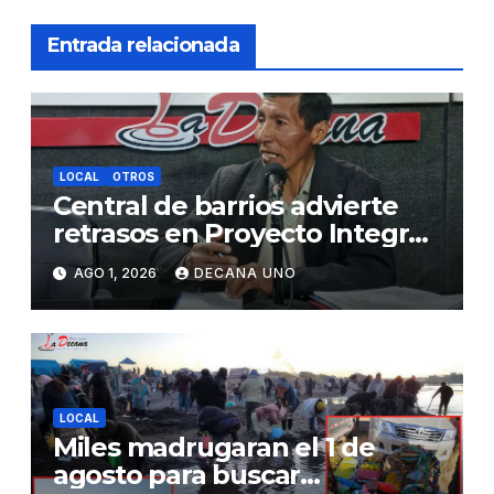
Entrada relacionada
LOCAL
OTROS
Central de barrios advierte
retrasos en Proyecto Integral
de Agua y Alcantarillado para
AGO 1, 2026
DECANA UNO
Juliaca
LOCAL
Miles madrugaran el 1 de
agosto para buscar