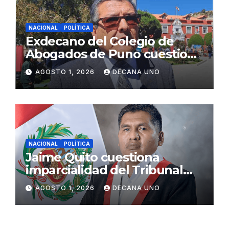
NACIONAL
POLÍTICA
Exdecano del Colegio de
Abogados de Puno cuestiona
propuestas sobre seguridad
AGOSTO 1, 2026
DECANA UNO
ciudadana
NACIONAL
POLÍTICA
Jaime Quito cuestiona
imparcialidad del Tribunal
Constitucional tras liberación
AGOSTO 1, 2026
DECANA UNO
de Ollanta Humala