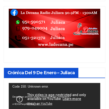
Crónica Del 9 De Enero – Juliaca
Reproductor
Code 150: Unknown error.
de
Descargar archivo: https://www.youtube.com/watch?
vídeo
v=EhSPkop8KPY&_=1