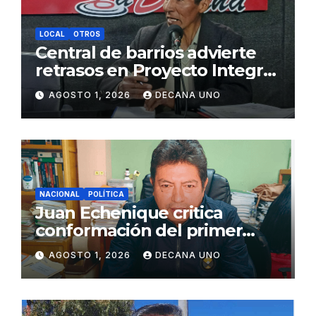
LOCAL
OTROS
Central de barrios advierte
retrasos en Proyecto Integral
de Agua y Alcantarillado para
AGOSTO 1, 2026
DECANA UNO
Juliaca
NACIONAL
POLÍTICA
Juan Echenique critica
conformación del primer
gabinete ministerial de Keiko
AGOSTO 1, 2026
DECANA UNO
Fujimori