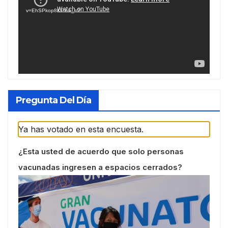
vídeo
v=EhSPkop8KPY&_=2
Pregunta Del Día
Ya has votado en esta encuesta.
¿Esta usted de acuerdo que solo personas
vacunadas ingresen a espacios cerrados?