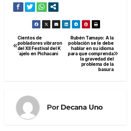
Cientos de
Rubén Tamayo: A la
Navegación
pobladores vibraron
población se le debe
del XII Festival del K
hablar en su idioma
de
´ajelo en Pichacani
para que comprenda
la gravedad del
entradas
problema de la
basura
Por
Decana Uno