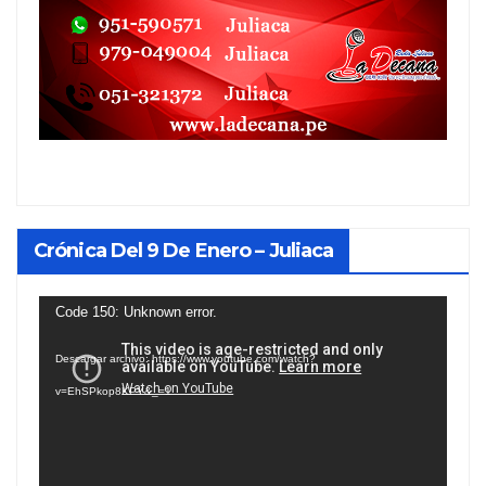
Crónica Del 9 De Enero – Juliaca
Reproductor
Code 150: Unknown error.
de
Descargar archivo: https://www.youtube.com/watch?
vídeo
v=EhSPkop8KPY&_=1