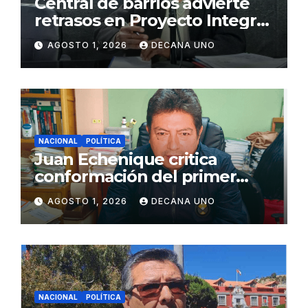
Central de barrios advierte
retrasos en Proyecto Integral
de Agua y Alcantarillado para
AGOSTO 1, 2026
DECANA UNO
Juliaca
NACIONAL
POLÍTICA
Juan Echenique critica
conformación del primer
gabinete ministerial de Keiko
AGOSTO 1, 2026
DECANA UNO
Fujimori
NACIONAL
POLÍTICA