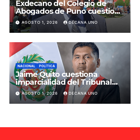
Exdecano del Colegio de
Abogados de Puno cuestiona
propuestas sobre seguridad
AGOSTO 1, 2026
DECANA UNO
ciudadana
NACIONAL
POLÍTICA
Jaime Quito cuestiona
imparcialidad del Tribunal
Constitucional tras liberación
AGOSTO 1, 2026
DECANA UNO
de Ollanta Humala