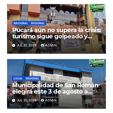
NACIONAL
REGIONAL
Pucará aún no supera la crisis:
turismo sigue golpeado y
alcaldesa exige al nuevo
JUL 31, 2026
ADMIN
Gobierno fondos para obras
paralizadas
LOCAL
REGIONAL
Municipalidad de San Román
elegirá este 3 de agosto a
representantes del Comité
JUL 31, 2026
ADMIN
de Seguridad y Salud en el
Trabajo