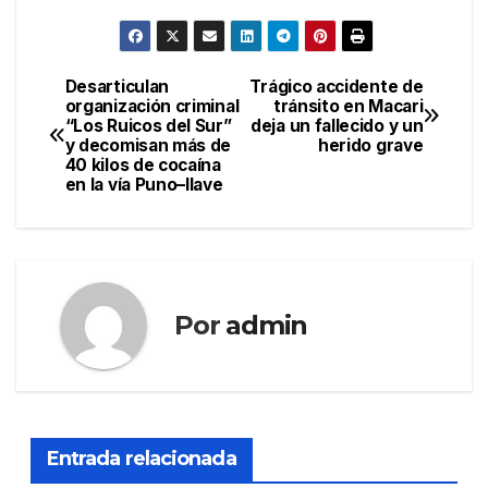
Desarticulan
Trágico accidente de
Navegación
organización criminal
tránsito en Macari
“Los Ruicos del Sur”
deja un fallecido y un
de
y decomisan más de
herido grave
40 kilos de cocaína
entradas
en la vía Puno–Ilave
Por
admin
Entrada relacionada