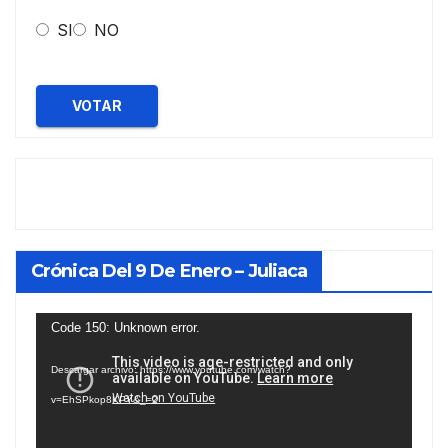
SI
NO
VOTAR
Crónica Del 9 De Enero – Juliaca
Reproductor
Code 150: Unknown error.
de
Descargar archivo: https://www.youtube.com/watch?
vídeo
v=EhSPkop8KPY&_=2