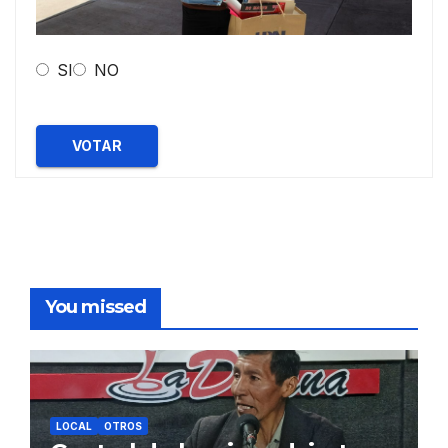
SI
NO
VOTAR
You missed
LOCAL
OTROS