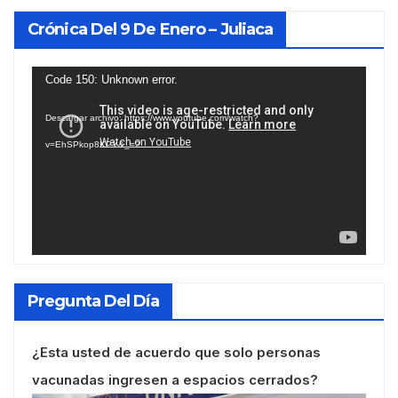
Crónica Del 9 De Enero – Juliaca
Reproductor
Code 150: Unknown error.
de
Descargar archivo: https://www.youtube.com/watch?
vídeo
v=EhSPkop8KPY&_=2
Pregunta Del Día
¿Esta usted de acuerdo que solo personas
vacunadas ingresen a espacios cerrados?