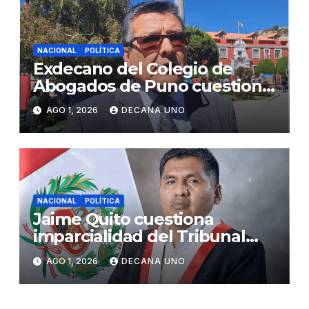
NACIONAL
POLÍTICA
Exdecano del Colegio de
Abogados de Puno cuestiona
propuestas sobre seguridad
AGO 1, 2026
DECANA UNO
ciudadana
NACIONAL
POLÍTICA
Jaime Quito cuestiona
imparcialidad del Tribunal
Constitucional tras liberación
AGO 1, 2026
DECANA UNO
de Ollanta Humala