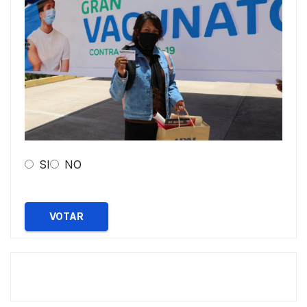
SI
NO
VOTAR