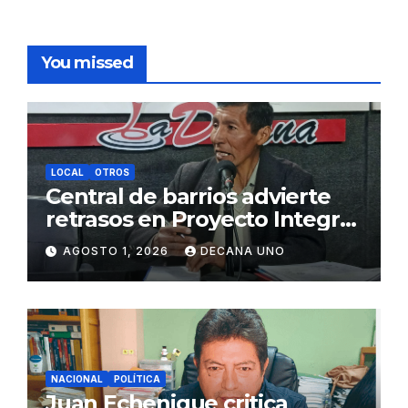
You missed
LOCAL
OTROS
Central de barrios advierte
retrasos en Proyecto Integral
de Agua y Alcantarillado para
AGOSTO 1, 2026
DECANA UNO
Juliaca
NACIONAL
POLÍTICA
Juan Echenique critica