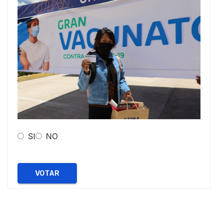
SI
NO
VOTAR