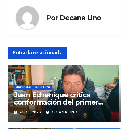
Por
Decana Uno
Entrada relacionada
NACIONAL
POLÍTICA
Juan Echenique critica
conformación del primer
gabinete ministerial de Keiko
AGO 1, 2026
DECANA UNO
Fujimori