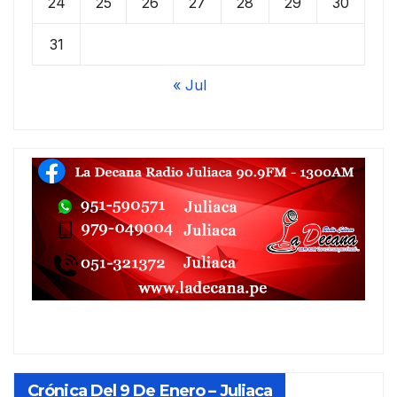
24
25
26
27
28
29
30
31
« Jul
Crónica Del 9 De Enero – Juliaca