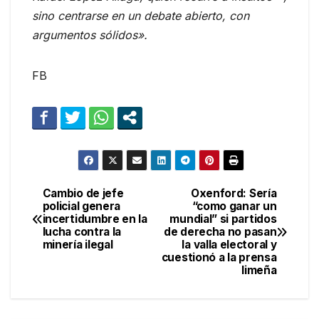
sino centrarse en un debate abierto, con
argumentos sólidos».
FB
Cambio de jefe
Oxenford: Sería
Navegación
policial genera
“como ganar un
incertidumbre en la
mundial” si partidos
de
lucha contra la
de derecha no pasan
minería ilegal
la valla electoral y
entradas
cuestionó a la prensa
limeña