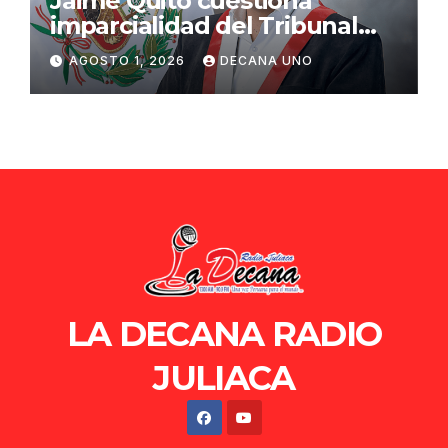
Jaime Quito cuestiona
imparcialidad del Tribunal
Constitucional tras liberación
AGOSTO 1, 2026
DECANA UNO
de Ollanta Humala
LA DECANA RADIO
JULIACA