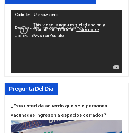
Reproductor
Code 150: Unknown error.
de
Descargar archivo: https://www.youtube.com/watch?
vídeo
v=EhSPkop8KPY&_=1
Pregunta Del Día
¿Esta usted de acuerdo que solo personas
vacunadas ingresen a espacios cerrados?