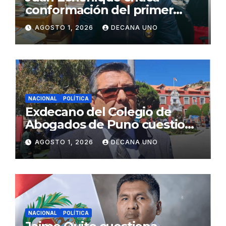
conformación del primer
gabinete ministerial de Keiko
AGOSTO 1, 2026
DECANA UNO
Fujimori
NACIONAL
POLÍTICA
Exdecano del Colegio de
Abogados de Puno cuestiona
propuestas sobre seguridad
AGOSTO 1, 2026
DECANA UNO
ciudadana
NACIONAL
POLÍTICA