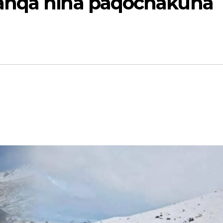
anqa hina paqochakuna