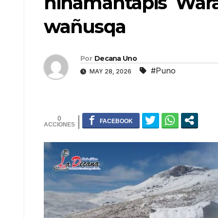
hinamantapis War
wañusqa
Por
Decana Uno
#Puno
MAY 28, 2026
0