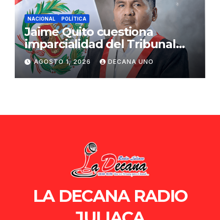
NACIONAL
POLÍTICA
Jaime Quito cuestiona
imparcialidad del Tribunal
Constitucional tras liberación
AGOSTO 1, 2026
DECANA UNO
de Ollanta Humala
LA DECANA RADIO
JULIACA