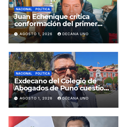
NACIONAL
POLÍTICA
Juan Echenique critica
conformación del primer
gabinete ministerial de Keiko
AGOSTO 1, 2026
DECANA UNO
Fujimori
NACIONAL
POLÍTICA
Exdecano del Colegio de
Abogados de Puno cuestiona
propuestas sobre seguridad
AGOSTO 1, 2026
DECANA UNO
ciudadana