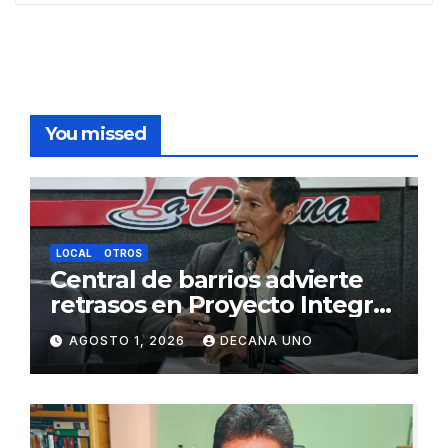
You missed
LOCAL
OTROS
Central de barrios advierte
retrasos en Proyecto Integral
de Agua y Alcantarillado para
AGOSTO 1, 2026
DECANA UNO
Juliaca