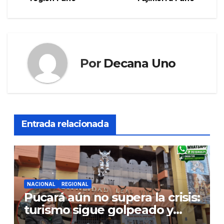
Por
Decana Uno
Entrada relacionada
NACIONAL
REGIONAL
Pucará aún no supera la crisis:
turismo sigue golpeado y
alcaldesa exige al nuevo