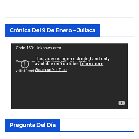
Crónica Del 9 De Enero – Juliaca
Reproductor
Code 150: Unknown error.
de
Descargar archivo: https://www.youtube.com/watch?
vídeo
v=EhSPkop8KPY&_=2
Pregunta Del Día