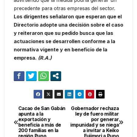
advirtiendo que la medida podría generar un
precedente para otras empresas del sector.
Los dirigentes señalaron que esperan que el
Directorio adopte una decisión sobre el caso
y reiteraron que su pedido busca que las
actuaciones se desarrollen conforme a la
normativa vigente y en beneficio de la
empresa.
(R.A.)
Cacao de San Gabán
Gobernador rechaza
Navegación
apunta a la
ley de fuero militar
exportación y
por generar
de
beneficia a más de
impunidad y se niega
200 familias en la
a invitar a Keiko
entradas
región Puno
Fujimori a Puno