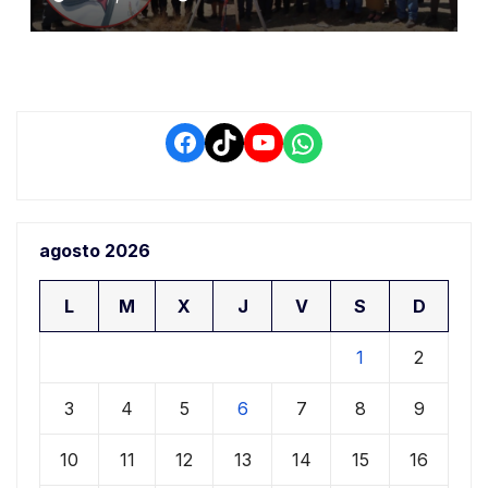
demora que pone en riesgo a
conductores
Facebook
TikTok
YouTube
WhatsApp
agosto 2026
L
M
X
J
V
S
D
1
2
3
4
5
6
7
8
9
10
11
12
13
14
15
16