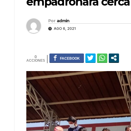
empadronará cerca
Por
admin
AGO 6, 2021
0