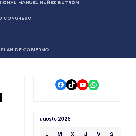
EGIONAL MANUEL NÚÑEZ BUTRÓN
VO CONGRESO
O PLAN DE GOBIERNO
Facebook
TikTok
YouTube
WhatsApp
l
agosto 2026
L
M
X
J
V
S
D