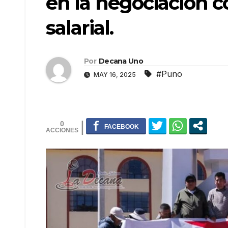
en la negociación c
salarial.
Por
Decana Uno
#Puno
MAY 16, 2025
0