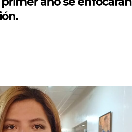
 primer año se enfocarán
ión.