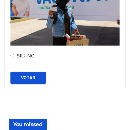
SI
NO
VOTAR
You missed