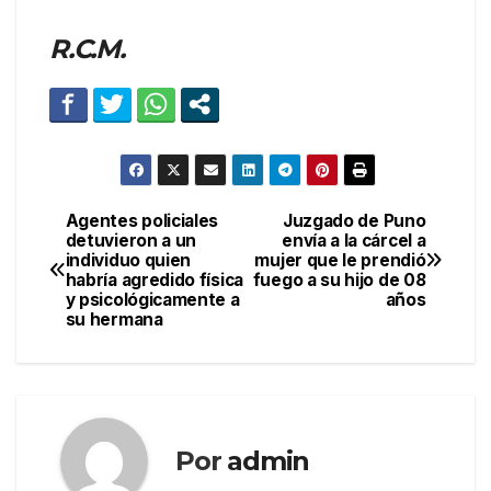
R.C.M.
Agentes policiales
Juzgado de Puno
Navegación
detuvieron a un
envía a la cárcel a
individuo quien
mujer que le prendió
de
habría agredido física
fuego a su hijo de 08
y psicológicamente a
años
entradas
su hermana
Por
admin