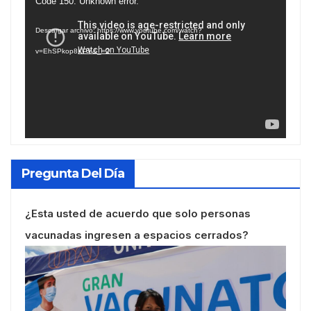
Reproductor
Code 150: Unknown error.
de
Descargar archivo: https://www.youtube.com/watch?
vídeo
v=EhSPkop8KPY&_=2
Pregunta Del Día
¿Esta usted de acuerdo que solo personas
vacunadas ingresen a espacios cerrados?