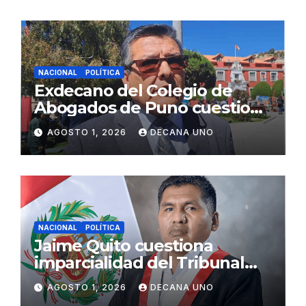
NACIONAL
POLÍTICA
Exdecano del Colegio de
Abogados de Puno cuestiona
propuestas sobre seguridad
AGOSTO 1, 2026
DECANA UNO
ciudadana
NACIONAL
POLÍTICA
Jaime Quito cuestiona
imparcialidad del Tribunal
Constitucional tras liberación
AGOSTO 1, 2026
DECANA UNO
de Ollanta Humala