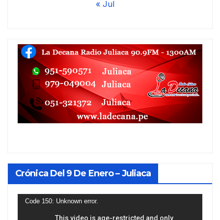
« Jul
Crónica Del 9 De Enero – Juliaca
Reproductor
Code 150: Unknown error.
de