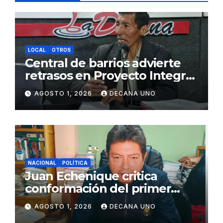
LOCAL
OTROS
Central de barrios advierte
retrasos en Proyecto Integral
de Agua y Alcantarillado para
AGOSTO 1, 2026
DECANA UNO
Juliaca
NACIONAL
POLÍTICA
Juan Echenique critica
conformación del primer
gabinete ministerial de Keiko
AGOSTO 1, 2026
DECANA UNO
Fujimori