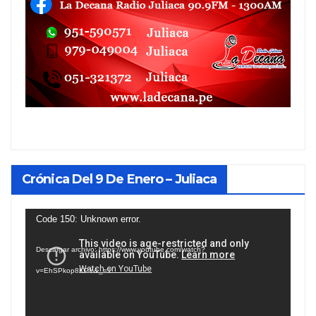
Crónica Del 9 De Enero – Juliaca
Reproductor
Code 150: Unknown error.
de
Descargar archivo: https://www.youtube.com/watch?
vídeo
v=EhSPkop8KPY&_=1