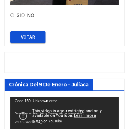
SI
NO
VOTAR
Crónica Del 9 De Enero – Juliaca
Reproductor
Code 150: Unknown error.
de
Descargar archivo: https://www.youtube.com/watch?
vídeo
v=EhSPkop8KPY&_=2