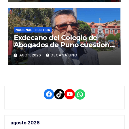
NACIONAL
POLÍTICA
Exdecano del Colegio de
Abogados de Puno cuestiona
propuestas sobre seguridad
AGO 1, 2026
DECANA UNO
ciudadana
Facebook
TikTok
YouTube
WhatsApp
agosto 2026