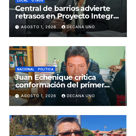
LOCAL
OTROS
Central de barrios advierte
retrasos en Proyecto Integral
de Agua y Alcantarillado para
AGOSTO 1, 2026
DECANA UNO
Juliaca
NACIONAL
POLÍTICA
Juan Echenique critica
conformación del primer
gabinete ministerial de Keiko
AGOSTO 1, 2026
DECANA UNO
Fujimori