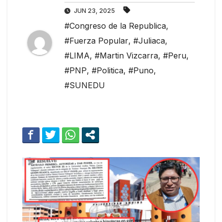
JUN 23, 2025
#Congreso de la Republica
,
#Fuerza Popular
,
#Juliaca
,
#LIMA
,
#Martin Vizcarra
,
#Peru
,
#PNP
,
#Politica
,
#Puno
,
#SUNEDU