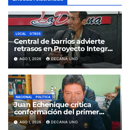
LOCAL
OTROS
Central de barrios advierte
retrasos en Proyecto Integral
de Agua y Alcantarillado para
AGO 1, 2026
DECANA UNO
Juliaca
NACIONAL
POLÍTICA
Juan Echenique critica
conformación del primer
gabinete ministerial de Keiko
AGO 1, 2026
DECANA UNO
Fujimori