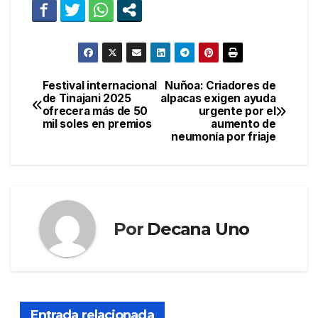
Festival internacional
Nuñoa: Criadores de
Navegación
de Tinajani 2025
alpacas exigen ayuda
ofrecera más de 50
urgente por el
de
mil soles en premios
aumento de
neumonía por friaje
entradas
Por
Decana Uno
Entrada relacionada