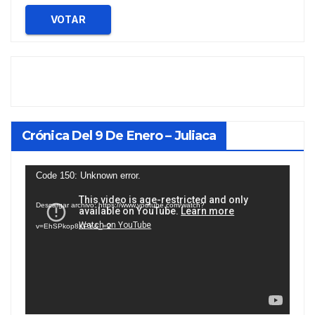
VOTAR
Crónica Del 9 De Enero – Juliaca
Reproductor
Code 150: Unknown error.
de
Descargar archivo: https://www.youtube.com/watch?
vídeo
v=EhSPkop8KPY&_=2