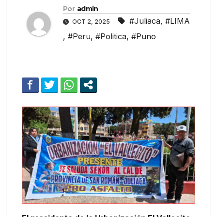
Por
admin
#Juliaca
,
#LIMA
OCT 2, 2025
,
#Peru
,
#Politica
,
#Puno