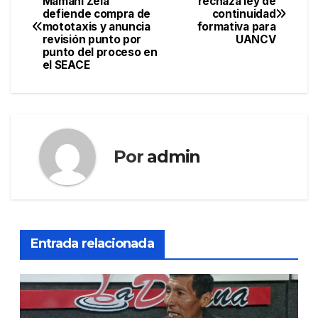
Mamani Zela
rechaza ley de
defiende compra de
continuidad
de
mototaxis y anuncia
formativa para
revisión punto por
UANCV
entradas
punto del proceso en
el SEACE
Por
admin
Entrada relacionada