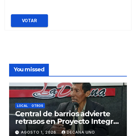
VOTAR
You missed
LOCAL
OTROS
Central de barrios advierte
retrasos en Proyecto Integral
de Agua y Alcantarillado para
AGOSTO 1, 2026
DECANA UNO