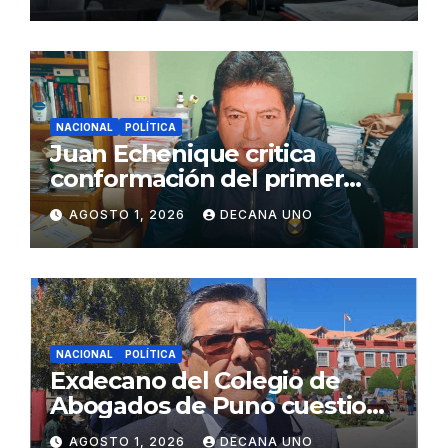
Juliaca
NACIONAL
POLÍTICA
Juan Echenique critica
conformación del primer
gabinete ministerial de Keiko
AGOSTO 1, 2026
DECANA UNO
Fujimori
NACIONAL
POLÍTICA
Exdecano del Colegio de
Abogados de Puno cuestiona
propuestas sobre seguridad
AGOSTO 1, 2026
DECANA UNO