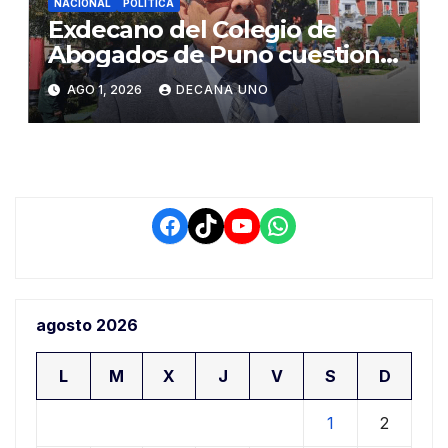
NACIONAL
POLÍTICA
Exdecano del Colegio de
Abogados de Puno cuestiona
propuestas sobre seguridad
AGO 1, 2026
DECANA UNO
ciudadana
Facebook
TikTok
YouTube
WhatsApp
agosto 2026
L
M
X
J
V
S
D
1
2