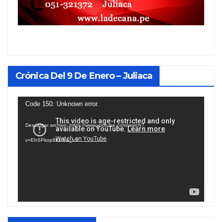
Crónica Del 9 De Enero – Juliaca
Reproductor
Code 150: Unknown error.
de
Descargar archivo: https://www.youtube.com/watch?
vídeo
v=EhSPkop8KPY&_=1