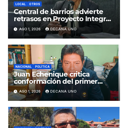
LOCAL
OTROS
Central de barrios advierte
retrasos en Proyecto Integral
de Agua y Alcantarillado para
AGO 1, 2026
DECANA UNO
Juliaca
NACIONAL
POLÍTICA
Juan Echenique critica
conformación del primer
gabinete ministerial de Keiko
AGO 1, 2026
DECANA UNO
Fujimori