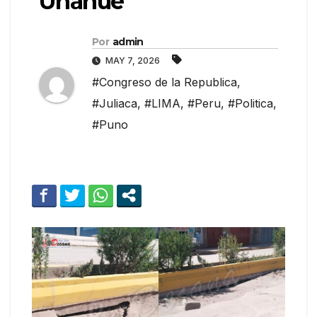
Unanue
Por
admin
MAY 7, 2026
#Congreso de la Republica
,
#Juliaca
,
#LIMA
,
#Peru
,
#Politica
,
#Puno