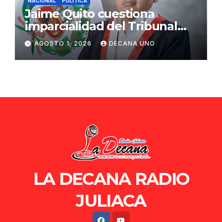
NACIONAL
POLÍTICA
Jaime Quito cuestiona
imparcialidad del Tribunal
Constitucional tras liberación
AGOSTO 1, 2026
DECANA UNO
de Ollanta Humala
LA DECANA RADIO
JULIACA