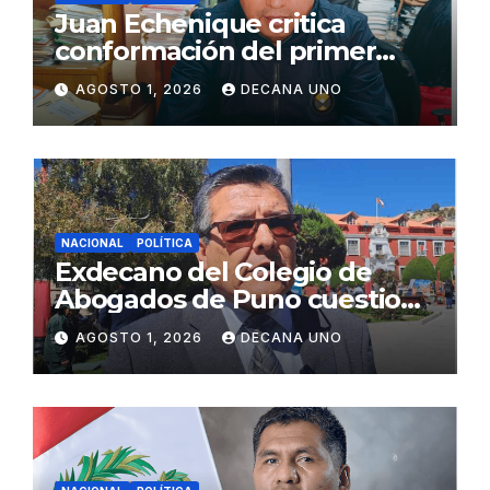
Juan Echenique critica
conformación del primer
gabinete ministerial de Keiko
AGOSTO 1, 2026
DECANA UNO
Fujimori
NACIONAL
POLÍTICA
Exdecano del Colegio de
Abogados de Puno cuestiona
propuestas sobre seguridad
AGOSTO 1, 2026
DECANA UNO
ciudadana