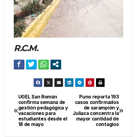
R.C.M.
UGEL San Román
Puno reporta 193
Navegación
confirma semana de
casos confirmados
gestión pedagógica y
de sarampión y
de
vacaciones para
Juliaca concentra la
estudiantes desde el
mayor cantidad de
entradas
18 de mayo
contagios