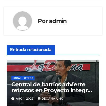
Por
admin
Entrada relacionada
LOCAL
OTROS
Central de barrios advierte
retrasos en Proyecto Integral
de Agua y Alcantarillado para
AGO 1, 2026
DECANA UNO
Juliaca