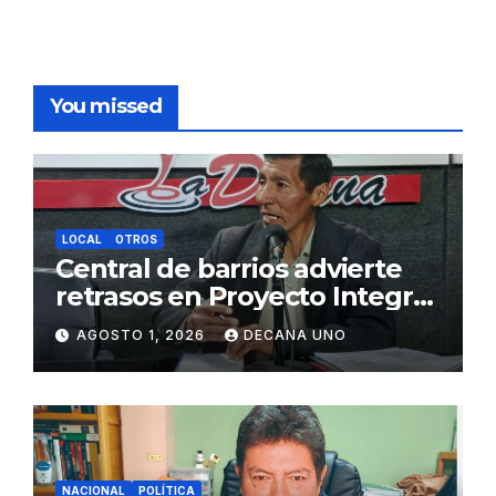
You missed
LOCAL
OTROS
Central de barrios advierte
retrasos en Proyecto Integral
de Agua y Alcantarillado para
AGOSTO 1, 2026
DECANA UNO
Juliaca
NACIONAL
POLÍTICA