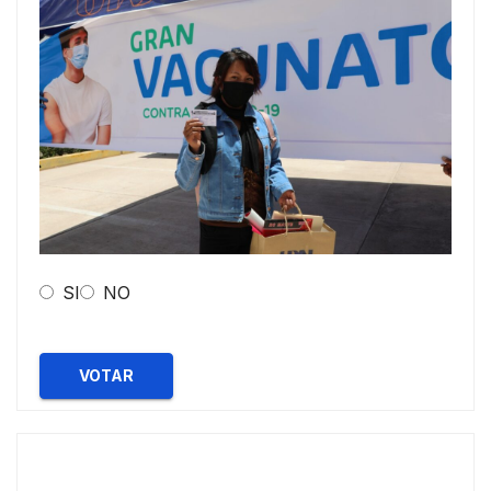
SI
NO
VOTAR