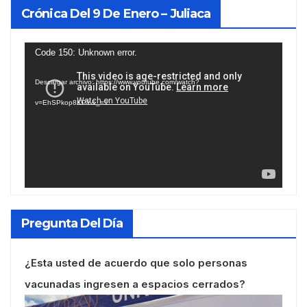
Crónica Del 9 De Enero – Juliaca
Reproductor
Code 150: Unknown error.
de
Descargar archivo: https://www.youtube.com/watch?
vídeo
v=EhSPkop8KPY&_=1
Pregunta Del Día
¿Esta usted de acuerdo que solo personas
vacunadas ingresen a espacios cerrados?