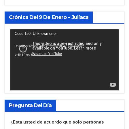
Crónica Del 9 De Enero – Juliaca
Reproductor
Code 150: Unknown error.
de
Descargar archivo: https://www.youtube.com/watch?
vídeo
v=EhSPkop8KPY&_=2
Pregunta Del Día
¿Esta usted de acuerdo que solo personas