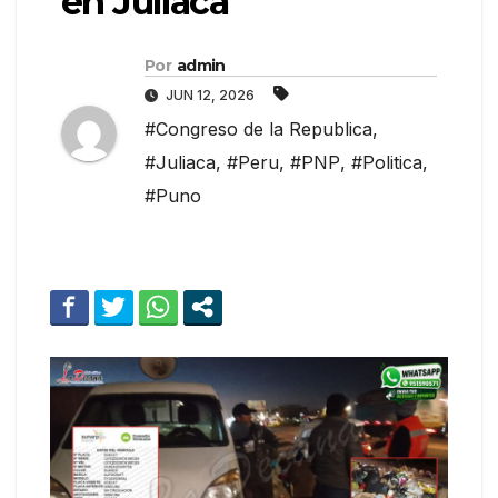
en Juliaca
Por
admin
JUN 12, 2026
#Congreso de la Republica
,
#Juliaca
,
#Peru
,
#PNP
,
#Politica
,
#Puno