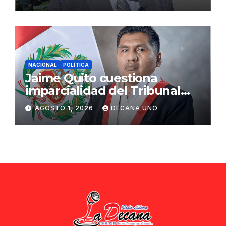
ciudadana
NACIONAL
POLÍTICA
Jaime Quito cuestiona
imparcialidad del Tribunal
Constitucional tras liberación
AGOSTO 1, 2026
DECANA UNO
de Ollanta Humala