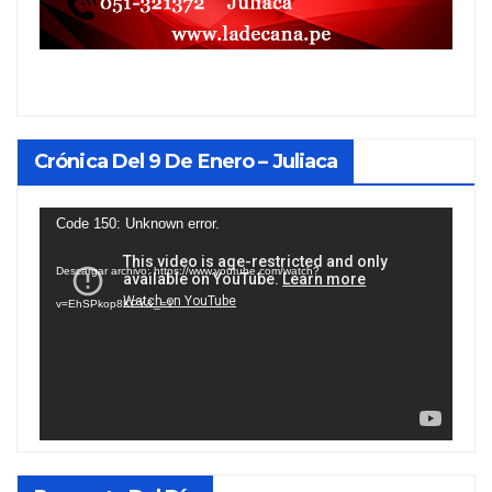
Crónica Del 9 De Enero – Juliaca
Reproductor
Code 150: Unknown error.
de
Descargar archivo: https://www.youtube.com/watch?
vídeo
v=EhSPkop8KPY&_=1