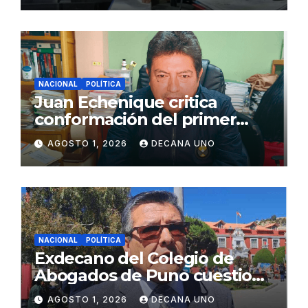
NACIONAL
POLÍTICA
Juan Echenique critica
conformación del primer
gabinete ministerial de Keiko
AGOSTO 1, 2026
DECANA UNO
Fujimori
NACIONAL
POLÍTICA
Exdecano del Colegio de
Abogados de Puno cuestiona
propuestas sobre seguridad
AGOSTO 1, 2026
DECANA UNO