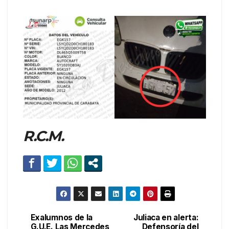
R.C.M.
Exalumnos de la
Juliaca en alerta:
Navegación
G.U.E. Las Mercedes
Defensoría del