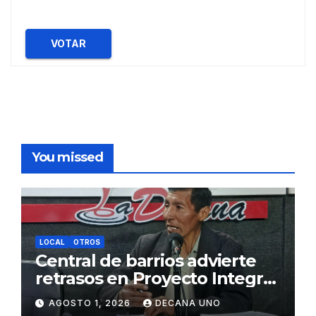
VOTAR
You missed
LOCAL
OTROS
Central de barrios advierte
retrasos en Proyecto Integral
de Agua y Alcantarillado para
AGOSTO 1, 2026
DECANA UNO
Juliaca