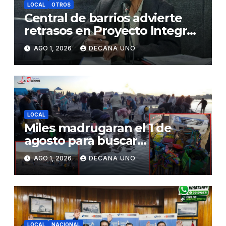
LOCAL
OTROS
Central de barrios advierte
retrasos en Proyecto Integral
de Agua y Alcantarillado para
AGO 1, 2026
DECANA UNO
Juliaca
LOCAL
Miles madrugaran el 1 de
agosto para buscar
piedrecillas en los ríos y
AGO 1, 2026
DECANA UNO
realizar la challa por la
riqueza y la prosperidad
LOCAL
NACIONAL