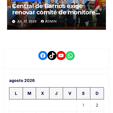
Central de Barrios exige
renovar comité de monitoreo
del PIAA por presuntos
JUL 31, 2026
ADMIN
conflictos de interés y
retrasos
Facebook
TikTok
YouTube
WhatsApp
agosto 2026
L
M
X
J
V
S
D
1
2