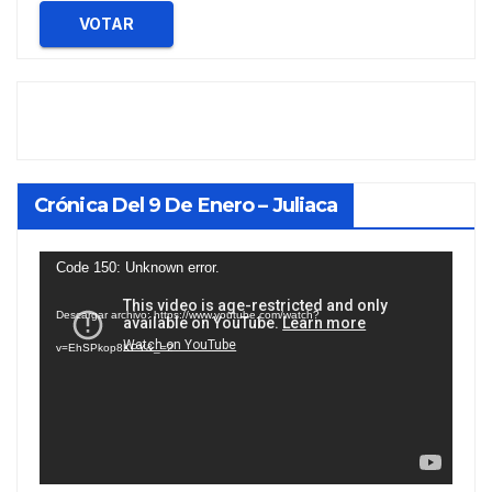
VOTAR
Crónica Del 9 De Enero – Juliaca
Reproductor
Code 150: Unknown error.
de
Descargar archivo: https://www.youtube.com/watch?
vídeo
v=EhSPkop8KPY&_=2