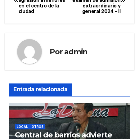
agresión a menores
examen de admisión
de
en el centro de la
extraordinario y
ciudad
general 2024 – II
entradas
Por
admin
Entrada relacionada
LOCAL
OTROS
Central de barrios advierte