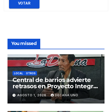
VOTAR
You missed
LOCAL
OTROS
Central de barrios advierte
retrasos en Proyecto Integral
de Agua y Alcantarillado para
AGOSTO 1, 2026
DECANA UNO
Juliaca