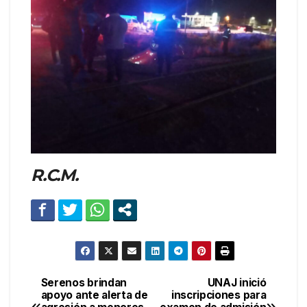
R.C.M.
Serenos brindan
UNAJ inició
Navegación
apoyo ante alerta de
inscripciones para