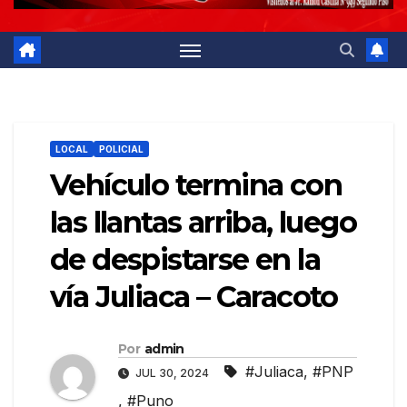
LOCAL
POLICIAL
Vehículo termina con
las llantas arriba, luego
de despistarse en la
vía Juliaca – Caracoto
Por
admin
#Juliaca
,
#PNP
JUL 30, 2024
,
#Puno