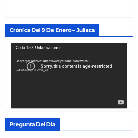
Crónica Del 9 De Enero – Juliaca
Reproductor
Code 150: Unknown error.
de
Descargar archivo: https://www.youtube.com/watch?
vídeo
v=EhSPkop8KPY&_=1
Pregunta Del Día