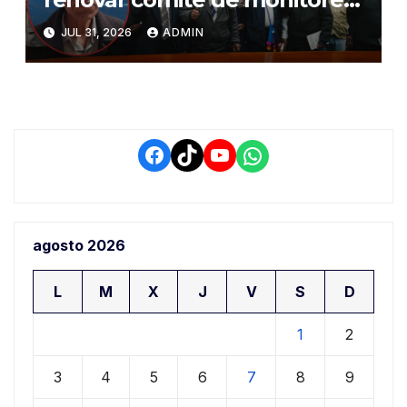
del PIAA por presuntos
JUL 31, 2026
ADMIN
conflictos de interés y
retrasos
Facebook
TikTok
YouTube
WhatsApp
agosto 2026
L
M
X
J
V
S
D
1
2
3
4
5
6
7
8
9