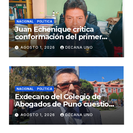
NACIONAL
POLÍTICA
Juan Echenique critica
conformación del primer
gabinete ministerial de Keiko
AGOSTO 1, 2026
DECANA UNO
Fujimori
NACIONAL
POLÍTICA
Exdecano del Colegio de
Abogados de Puno cuestiona
propuestas sobre seguridad
AGOSTO 1, 2026
DECANA UNO
ciudadana