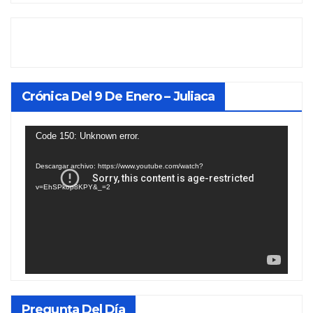
Crónica Del 9 De Enero – Juliaca
Reproductor
Code 150: Unknown error.
de
Descargar archivo: https://www.youtube.com/watch?
vídeo
v=EhSPkop8KPY&_=2
Pregunta Del Día