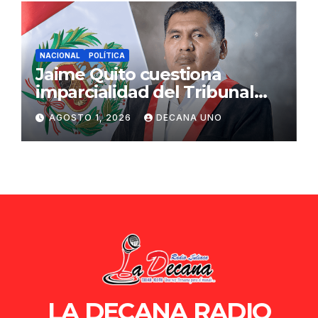
NACIONAL
POLÍTICA
Jaime Quito cuestiona
imparcialidad del Tribunal
Constitucional tras liberación
AGOSTO 1, 2026
DECANA UNO
de Ollanta Humala
LA DECANA RADIO