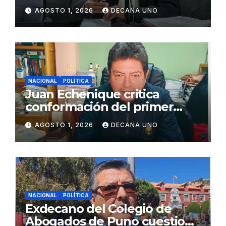
de Agua y Alcantarillado para
AGOSTO 1, 2026
DECANA UNO
Juliaca
NACIONAL
POLÍTICA
Juan Echenique critica
conformación del primer
gabinete ministerial de Keiko
AGOSTO 1, 2026
DECANA UNO
Fujimori
NACIONAL
POLÍTICA
Exdecano del Colegio de
Abogados de Puno cuestiona