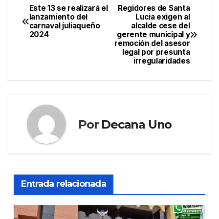
Este 13 se realizará el
Regidores de Santa
Navegación
lanzamiento del
Lucia exigen al
carnaval juliaqueño
alcalde cese del
de
2024
gerente municipal y
remoción del asesor
entradas
legal por presunta
irregularidades
Por
Decana Uno
Entrada relacionada