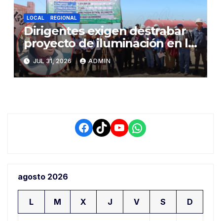
LOCAL
REGIONAL
Dirigentes exigen destrabar
proyecto de iluminación en la
salida a Puno y alertan por
JUL 31, 2026
ADMIN
demora que pone en riesgo a
conductores
Facebook
TikTok
YouTube
WhatsApp
agosto 2026
L
M
X
J
V
S
D