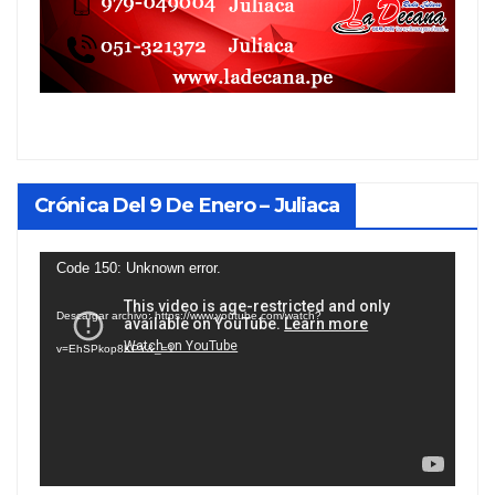
Crónica Del 9 De Enero – Juliaca
Reproductor
Code 150: Unknown error.
de
Descargar archivo: https://www.youtube.com/watch?
vídeo
v=EhSPkop8KPY&_=1