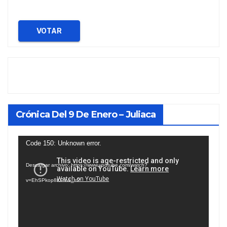
VOTAR
Crónica Del 9 De Enero – Juliaca
Reproductor
Code 150: Unknown error.
de
Descargar archivo: https://www.youtube.com/watch?
vídeo
v=EhSPkop8KPY&_=2