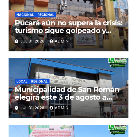
NACIONAL
REGIONAL
Pucará aún no supera la crisis:
turismo sigue golpeado y
alcaldesa exige al nuevo
JUL 31, 2026
ADMIN
Gobierno fondos para obras
paralizadas
LOCAL
REGIONAL
Municipalidad de San Román
elegirá este 3 de agosto a
representantes del Comité
JUL 31, 2026
ADMIN
de Seguridad y Salud en el
Trabajo