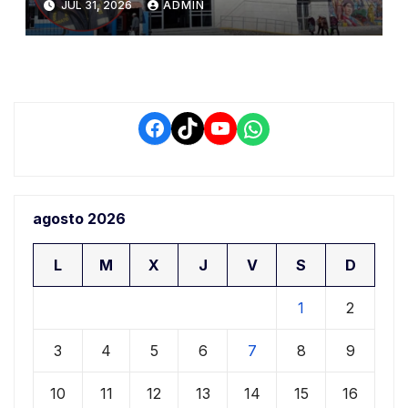
JUL 31, 2026
ADMIN
de Seguridad y Salud en el
Trabajo
Facebook
TikTok
YouTube
WhatsApp
agosto 2026
L
M
X
J
V
S
D
1
2
3
4
5
6
7
8
9
10
11
12
13
14
15
16