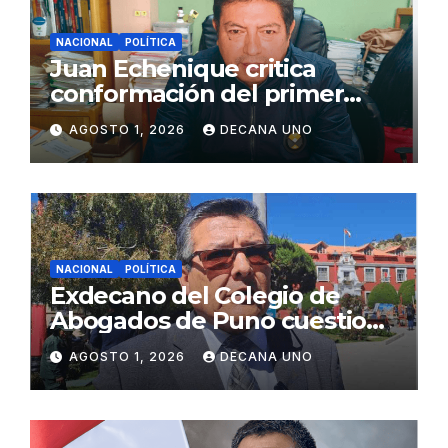
NACIONAL
POLÍTICA
Juan Echenique critica
conformación del primer
gabinete ministerial de Keiko
AGOSTO 1, 2026
DECANA UNO
Fujimori
NACIONAL
POLÍTICA
Exdecano del Colegio de
Abogados de Puno cuestiona
propuestas sobre seguridad
AGOSTO 1, 2026
DECANA UNO
ciudadana