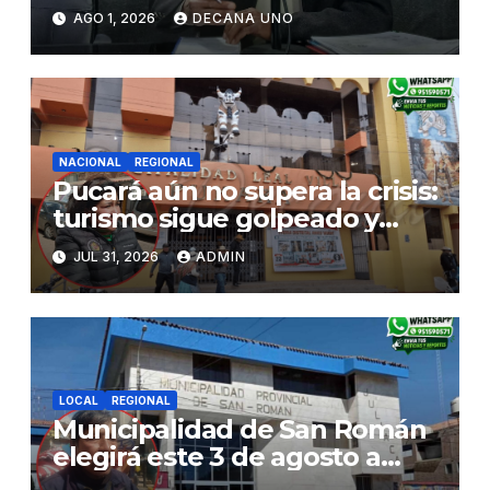
de Agua y Alcantarillado para
AGO 1, 2026
DECANA UNO
Juliaca
NACIONAL
REGIONAL
Pucará aún no supera la crisis:
turismo sigue golpeado y
alcaldesa exige al nuevo
JUL 31, 2026
ADMIN
Gobierno fondos para obras
paralizadas
LOCAL
REGIONAL
Municipalidad de San Román
elegirá este 3 de agosto a
representantes del Comité