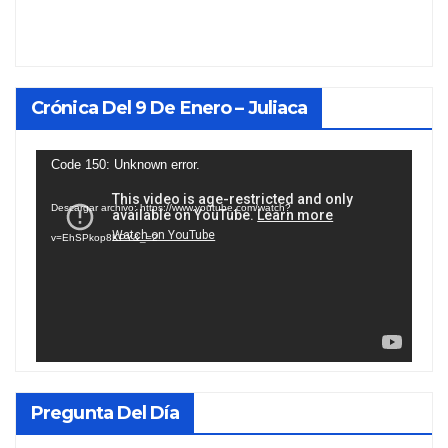
Crónica Del 9 De Enero – Juliaca
Reproductor
Code 150: Unknown error.
de
Descargar archivo: https://www.youtube.com/watch?
vídeo
v=EhSPkop8KPY&_=2
Pregunta Del Día