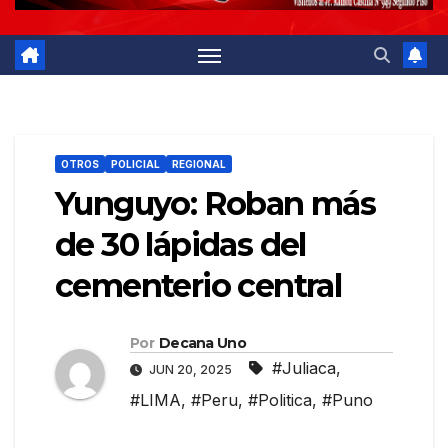
OTROS
POLICIAL
REGIONAL
Yunguyo: Roban más
de 30 lápidas del
cementerio central
Por
Decana Uno
#Juliaca
,
JUN 20, 2025
#LIMA
,
#Peru
,
#Politica
,
#Puno