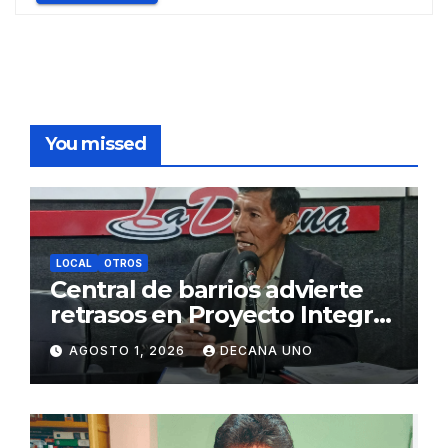
You missed
LOCAL
OTROS
Central de barrios advierte
retrasos en Proyecto Integral
de Agua y Alcantarillado para
AGOSTO 1, 2026
DECANA UNO
Juliaca