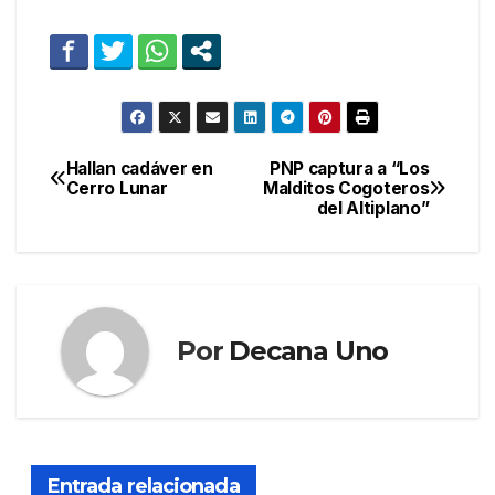
Hallan cadáver en
PNP captura a “Los
Navegación
Cerro Lunar
Malditos Cogoteros
del Altiplano”
de
entradas
Por
Decana Uno
Entrada relacionada