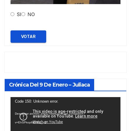
SI
NO
VOTAR
Crónica Del 9 De Enero – Juliaca
Reproductor
Code 150: Unknown error.
de
Descargar archivo: https://www.youtube.com/watch?
vídeo
v=EhSPkop8KPY&_=2