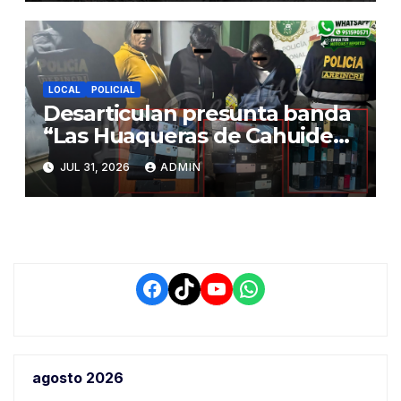
a Juliaca
LOCAL
POLICIAL
Desarticulan presunta banda
“Las Huaqueras de Cahuide”
y decomisan 96 celulares en
JUL 31, 2026
ADMIN
operativo policial en Juliaca
Facebook
TikTok
YouTube
WhatsApp
agosto 2026