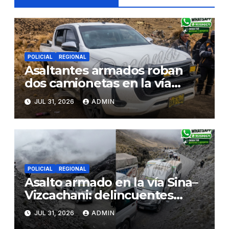
POLICIAL
REGIONAL
Asaltantes armados roban
dos camionetas en la vía
Sina–Juliaca y escaparían
JUL 31, 2026
ADMIN
hacia Bolivia tras
enfrentamiento con ronderos
POLICIAL
REGIONAL
Asalto armado en la vía Sina–
Vizcachani: delincuentes
roban pertenencias y se
JUL 31, 2026
ADMIN
llevan dos camionetas rumbo