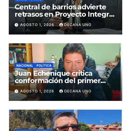
Central de barrios advierte
retrasos en Proyecto Integral
de Agua y Alcantarillado para
AGOSTO 1, 2026
DECANA UNO
Juliaca
NACIONAL
POLÍTICA
Juan Echenique critica
conformación del primer
gabinete ministerial de Keiko
AGOSTO 1, 2026
DECANA UNO
Fujimori