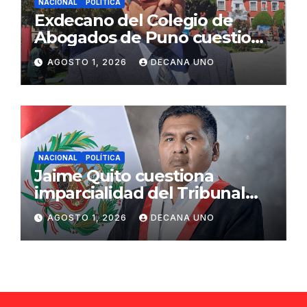
NACIONAL
POLÍTICA
Exdecano del Colegio de
Abogados de Puno cuestiona
propuestas sobre seguridad
AGOSTO 1, 2026
DECANA UNO
ciudadana
NACIONAL
POLÍTICA
Jaime Quito cuestiona
imparcialidad del Tribunal
Constitucional tras liberación
AGOSTO 1, 2026
DECANA UNO
de Ollanta Humala