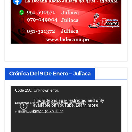
Crónica Del 9 De Enero – Juliaca
Reproductor
Code 150: Unknown error.
de
Descargar archivo: https://www.youtube.com/watch?
vídeo
v=EhSPkop8KPY&_=1