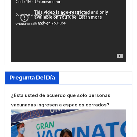
Reproductor
Code 150: Unknown error.
de
Descargar archivo: https://www.youtube.com/watch?
vídeo
v=EhSPkop8KPY&_=2
Pregunta Del Día
¿Esta usted de acuerdo que solo personas
vacunadas ingresen a espacios cerrados?