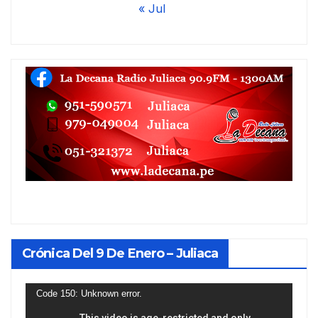
« Jul
Crónica Del 9 De Enero – Juliaca
Reproductor
Code 150: Unknown error.
de