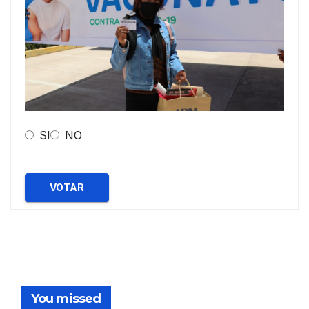
SI
NO
VOTAR
You missed