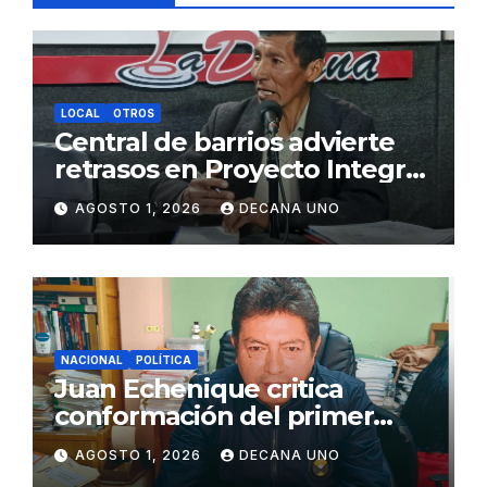
LOCAL
OTROS
Central de barrios advierte
retrasos en Proyecto Integral
de Agua y Alcantarillado para
AGOSTO 1, 2026
DECANA UNO
Juliaca
NACIONAL
POLÍTICA
Juan Echenique critica
conformación del primer
gabinete ministerial de Keiko
AGOSTO 1, 2026
DECANA UNO
Fujimori