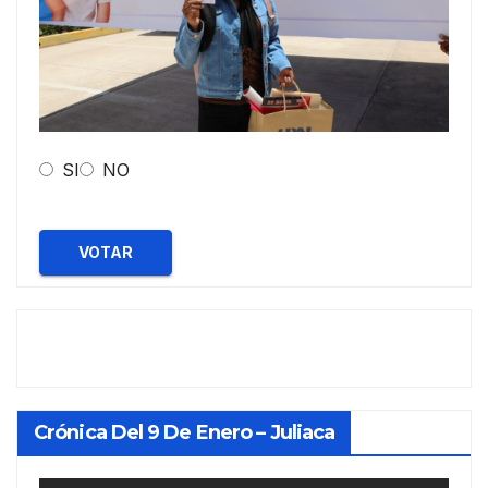
SI
NO
VOTAR
Crónica Del 9 De Enero – Juliaca