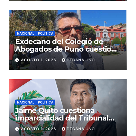
NACIONAL
POLÍTICA
Exdecano del Colegio de
Abogados de Puno cuestiona
propuestas sobre seguridad
AGOSTO 1, 2026
DECANA UNO
ciudadana
NACIONAL
POLÍTICA
Jaime Quito cuestiona
imparcialidad del Tribunal
Constitucional tras liberación
AGOSTO 1, 2026
DECANA UNO
de Ollanta Humala