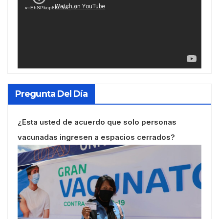
vídeo
v=EhSPkop8KPY&_=2
Pregunta Del Día
¿Esta usted de acuerdo que solo personas
vacunadas ingresen a espacios cerrados?