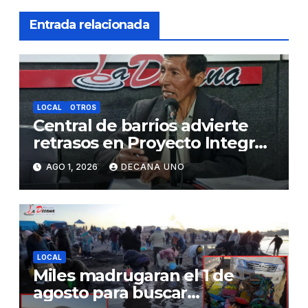
Entrada relacionada
LOCAL
OTROS
Central de barrios advierte
retrasos en Proyecto Integral
de Agua y Alcantarillado para
AGO 1, 2026
DECANA UNO
Juliaca
LOCAL
Miles madrugaran el 1 de
agosto para buscar