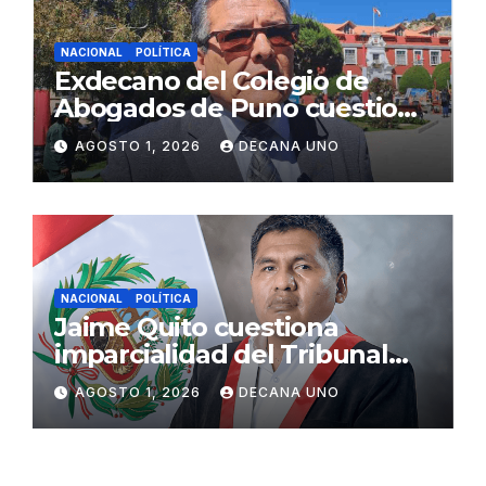
NACIONAL
POLÍTICA
Exdecano del Colegio de
Abogados de Puno cuestiona
propuestas sobre seguridad
AGOSTO 1, 2026
DECANA UNO
ciudadana
NACIONAL
POLÍTICA
Jaime Quito cuestiona
imparcialidad del Tribunal
Constitucional tras liberación
AGOSTO 1, 2026
DECANA UNO
de Ollanta Humala