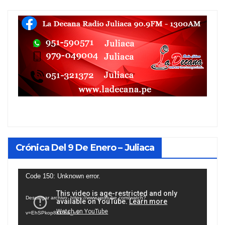
Crónica Del 9 De Enero – Juliaca
Reproductor
Code 150: Unknown error.
de
Descargar archivo: https://www.youtube.com/watch?
vídeo
v=EhSPkop8KPY&_=1