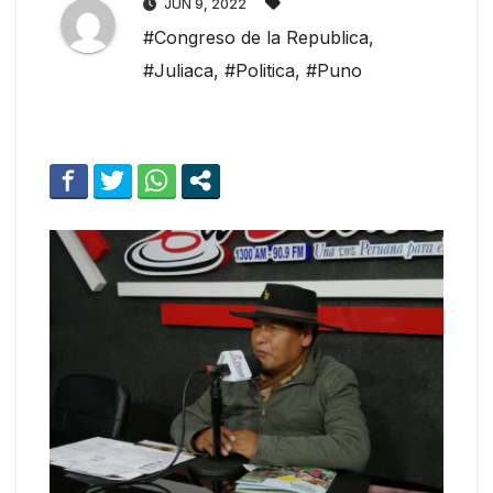
JUN 9, 2022
#Congreso de la Republica
,
#Juliaca
,
#Politica
,
#Puno