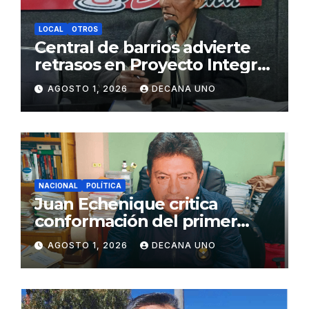
LOCAL
OTROS
Central de barrios advierte
retrasos en Proyecto Integral
de Agua y Alcantarillado para
AGOSTO 1, 2026
DECANA UNO
Juliaca
NACIONAL
POLÍTICA
Juan Echenique critica
conformación del primer
gabinete ministerial de Keiko
AGOSTO 1, 2026
DECANA UNO
Fujimori