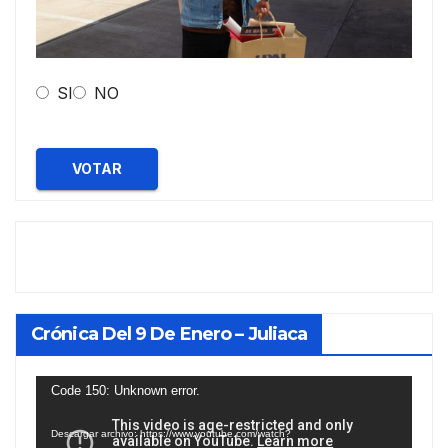
SI
NO
VOTAR
Crónica Del 9 De Enero – Juliaca
Reproductor
Code 150: Unknown error.
de
Descargar archivo: https://www.youtube.com/watch?