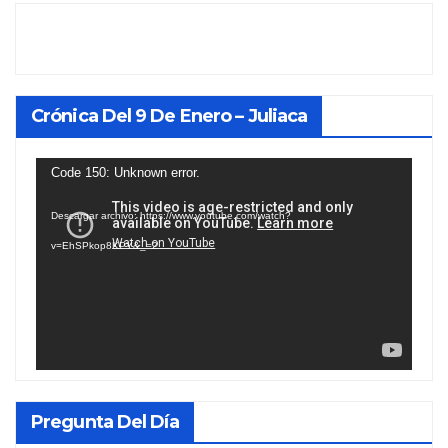
Crónica Del 9 De Enero – Juliaca
Reproductor
Code 150: Unknown error.
de
Descargar archivo: https://www.youtube.com/watch?
vídeo
v=EhSPkop8KPY&_=2
Pregunta Del Día