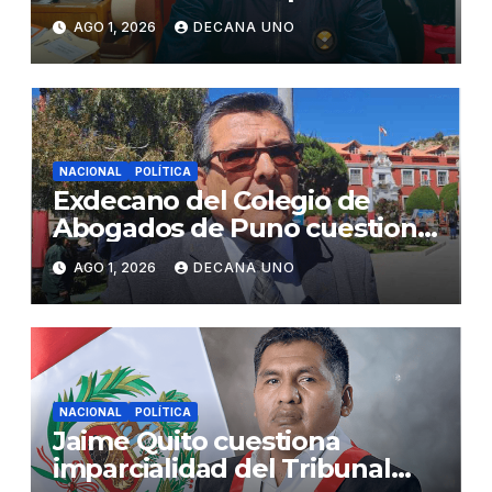
gabinete ministerial de Keiko
AGO 1, 2026
DECANA UNO
Fujimori
NACIONAL
POLÍTICA
Exdecano del Colegio de
Abogados de Puno cuestiona
propuestas sobre seguridad
AGO 1, 2026
DECANA UNO
ciudadana
NACIONAL
POLÍTICA
Jaime Quito cuestiona
imparcialidad del Tribunal