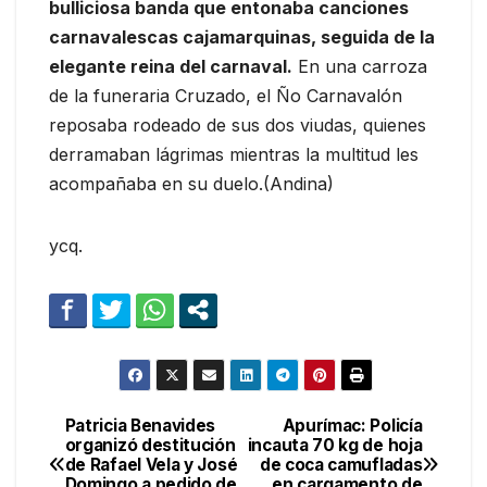
bulliciosa banda que entonaba canciones
carnavalescas cajamarquinas, seguida de la
elegante reina del carnaval.
En una carroza
de la funeraria Cruzado, el Ño Carnavalón
reposaba rodeado de sus dos viudas, quienes
derramaban lágrimas mientras la multitud les
acompañaba en su duelo.(Andina)
ycq.
Patricia Benavides
Apurímac: Policía
Navegación
organizó destitución
incauta 70 kg de hoja
de Rafael Vela y José
de coca camufladas
de
Domingo a pedido de
en cargamento de