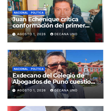
NACIONAL
POLÍTICA
Juan Echenique critica
conformación del primer
gabinete ministerial de Keiko
AGOSTO 1, 2026
DECANA UNO
Fujimori
NACIONAL
POLÍTICA
Exdecano del Colegio de
Abogados de Puno cuestiona
propuestas sobre seguridad
AGOSTO 1, 2026
DECANA UNO
ciudadana