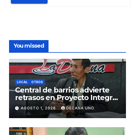
You missed
LOCAL
OTROS
Central de barrios advierte
retrasos en Proyecto Integral
de Agua y Alcantarillado para
AGOSTO 1, 2026
DECANA UNO
Juliaca