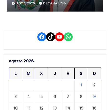
Constitucional tras liberación
AGO 1, 2026
DECANA UNO
de Ollanta Humala
Facebook
TikTok
YouTube
WhatsApp
agosto 2026
L
M
X
J
V
S
D
1
2
3
4
5
6
7
8
9
10
11
12
13
14
15
16