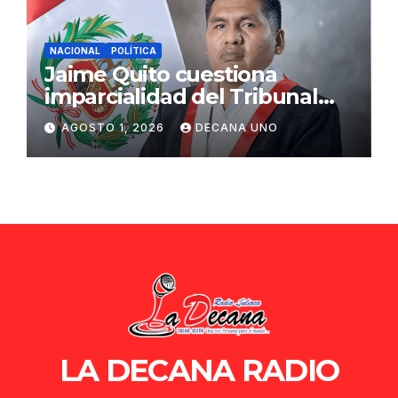
NACIONAL
POLÍTICA
Jaime Quito cuestiona
imparcialidad del Tribunal
Constitucional tras liberación
AGOSTO 1, 2026
DECANA UNO
de Ollanta Humala
LA DECANA RADIO