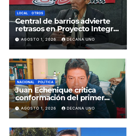
LOCAL
OTROS
Central de barrios advierte
retrasos en Proyecto Integral
de Agua y Alcantarillado para
AGOSTO 1, 2026
DECANA UNO
Juliaca
NACIONAL
POLÍTICA
Juan Echenique critica
conformación del primer
gabinete ministerial de Keiko
AGOSTO 1, 2026
DECANA UNO
Fujimori