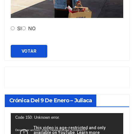
SI
NO
VOTAR
Crónica Del 9 De Enero – Juliaca
Reproductor
Code 150: Unknown error.
de
Descargar archivo: https://www.youtube.com/watch?