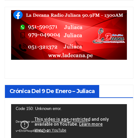
Crónica Del 9 De Enero – Juliaca
Reproductor
Code 150: Unknown error.
de
Descargar archivo: https://www.youtube.com/watch?
vídeo
v=EhSPkop8KPY&_=1