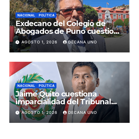
NACIONAL
POLÍTICA
Exdecano del Colegio de
Abogados de Puno cuestiona
propuestas sobre seguridad
AGOSTO 1, 2026
DECANA UNO
ciudadana
NACIONAL
POLÍTICA
Jaime Quito cuestiona
imparcialidad del Tribunal
Constitucional tras liberación
AGOSTO 1, 2026
DECANA UNO
de Ollanta Humala