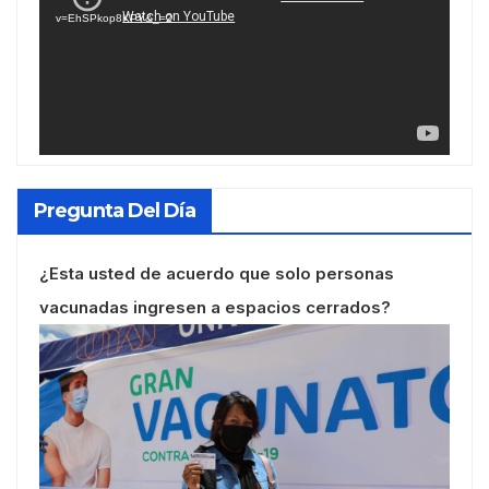
vídeo
v=EhSPkop8KPY&_=2
Pregunta Del Día
¿Esta usted de acuerdo que solo personas
vacunadas ingresen a espacios cerrados?