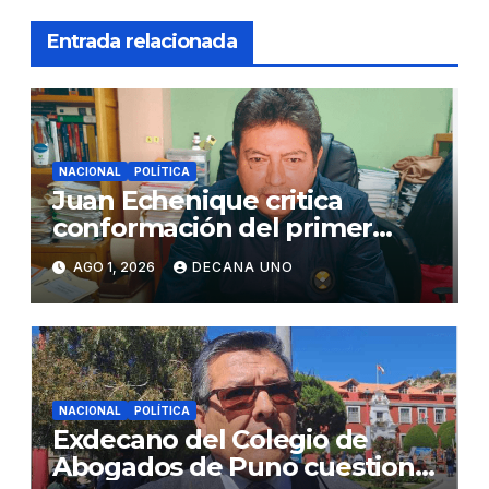
Entrada relacionada
NACIONAL
POLÍTICA
Juan Echenique critica
conformación del primer
gabinete ministerial de Keiko
AGO 1, 2026
DECANA UNO
Fujimori
NACIONAL
POLÍTICA
Exdecano del Colegio de
Abogados de Puno cuestiona