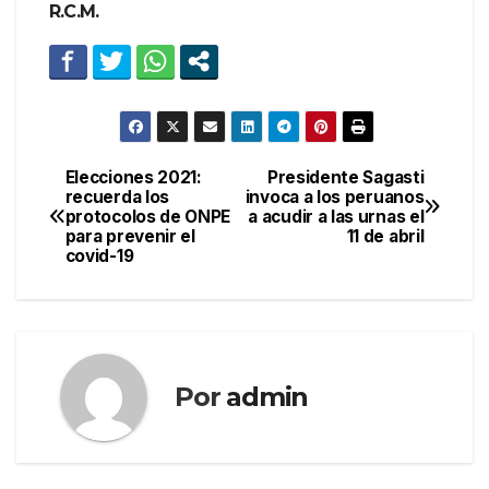
R.C.M.
Elecciones 2021:
Presidente Sagasti
Navegación
recuerda los
invoca a los peruanos
protocolos de ONPE
a acudir a las urnas el
de
para prevenir el
11 de abril
covid-19
entradas
Por
admin