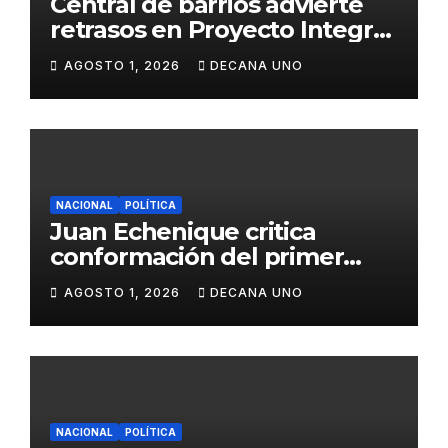
Central de barrios advierte
retrasos en Proyecto Integral
de Agua y Alcantarillado para
AGOSTO 1, 2026
DECANA UNO
Juliaca
NACIONAL
POLÍTICA
Juan Echenique critica
conformación del primer
gabinete ministerial de Keiko
AGOSTO 1, 2026
DECANA UNO
Fujimori
NACIONAL
POLÍTICA