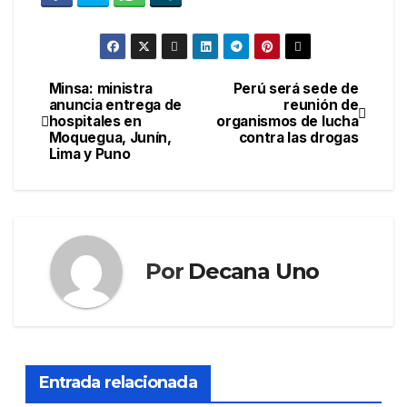
Minsa: ministra
Perú será sede de
Navegación
anuncia entrega de
reunión de
hospitales en
organismos de lucha
de
Moquegua, Junín,
contra las drogas
Lima y Puno
entradas
Por
Decana Uno
Entrada relacionada