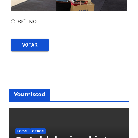
SI
NO
VOTAR
You missed
LOCAL
OTROS