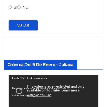
SI
NO
VOTAR
Crónica Del 9 De Enero – Juliaca
Reproductor
Code 150: Unknown error.
de
Descargar archivo: https://www.youtube.com/watch?
vídeo
v=EhSPkop8KPY&_=2