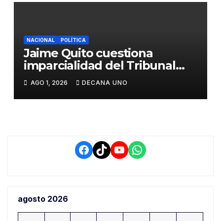
NACIONAL
POLÍTICA
Jaime Quito cuestiona
imparcialidad del Tribunal
Constitucional tras liberación
AGO 1, 2026
DECANA UNO
de Ollanta Humala
Facebook
TikTok
YouTube
WhatsApp
agosto 2026