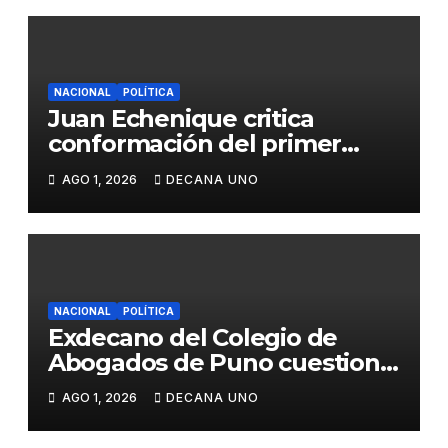
NACIONAL
POLÍTICA
Juan Echenique critica
conformación del primer
gabinete ministerial de Keiko
AGO 1, 2026
DECANA UNO
Fujimori
NACIONAL
POLÍTICA
Exdecano del Colegio de
Abogados de Puno cuestiona
propuestas sobre seguridad
AGO 1, 2026
DECANA UNO
ciudadana