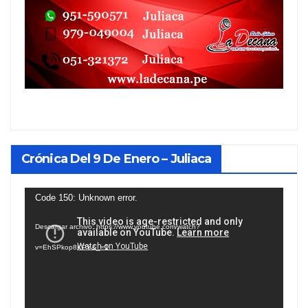
Crónica Del 9 De Enero – Juliaca
Reproductor
Code 150: Unknown error.
de
Descargar archivo: https://www.youtube.com/watch?
vídeo
v=EhSPkop8KPY&_=1