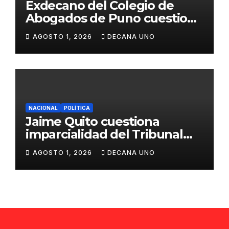
Exdecano del Colegio de
Abogados de Puno cuestiona
propuestas sobre seguridad
AGOSTO 1, 2026
DECANA UNO
ciudadana
NACIONAL
POLÍTICA
Jaime Quito cuestiona
imparcialidad del Tribunal
Constitucional tras liberación
AGOSTO 1, 2026
DECANA UNO
de Ollanta Humala